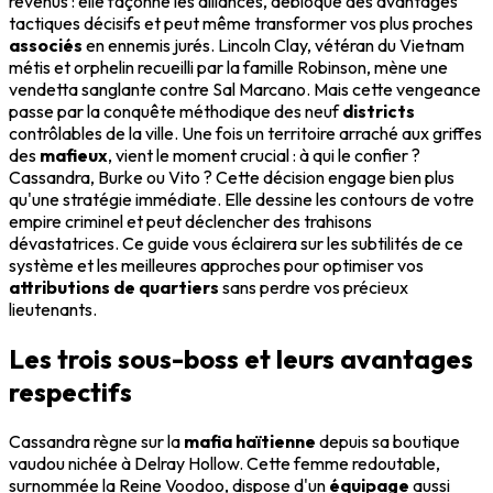
revenus : elle façonne les alliances, débloque des avantages
tactiques décisifs et peut même transformer vos plus proches
associés
en ennemis jurés. Lincoln Clay, vétéran du Vietnam
métis et orphelin recueilli par la famille Robinson, mène une
vendetta sanglante contre Sal Marcano. Mais cette vengeance
passe par la conquête méthodique des neuf
districts
contrôlables de la ville. Une fois un territoire arraché aux griffes
des
mafieux
, vient le moment crucial : à qui le confier ?
Cassandra, Burke ou Vito ? Cette décision engage bien plus
qu'une stratégie immédiate. Elle dessine les contours de votre
empire criminel et peut déclencher des trahisons
dévastatrices. Ce guide vous éclairera sur les subtilités de ce
système et les meilleures approches pour optimiser vos
attributions de quartiers
sans perdre vos précieux
lieutenants.
Les trois sous-boss et leurs avantages
respectifs
Cassandra règne sur la
mafia haïtienne
depuis sa boutique
vaudou nichée à Delray Hollow. Cette femme redoutable,
surnommée la Reine Voodoo, dispose d'un
équipage
aussi