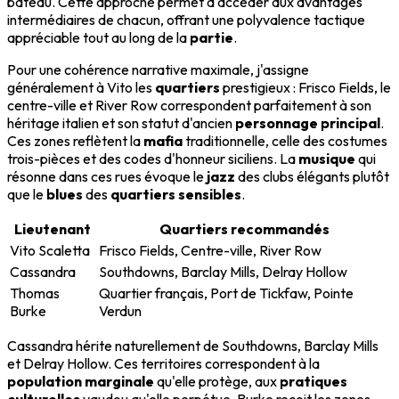
bateau. Cette approche permet d'accéder aux avantages
intermédiaires de chacun, offrant une polyvalence tactique
appréciable tout au long de la
partie
.
Pour une cohérence narrative maximale, j'assigne
généralement à Vito les
quartiers
prestigieux : Frisco Fields, le
centre-ville et River Row correspondent parfaitement à son
héritage italien et son statut d'ancien
personnage principal
.
Ces zones reflètent la
mafia
traditionnelle, celle des costumes
trois-pièces et des codes d'honneur siciliens. La
musique
qui
résonne dans ces rues évoque le
jazz
des clubs élégants plutôt
que le
blues
des
quartiers sensibles
.
Lieutenant
Quartiers recommandés
Vito Scaletta
Frisco Fields, Centre-ville, River Row
Cassandra
Southdowns, Barclay Mills, Delray Hollow
Thomas
Quartier français, Port de Tickfaw, Pointe
Burke
Verdun
Cassandra hérite naturellement de Southdowns, Barclay Mills
et Delray Hollow. Ces territoires correspondent à la
population marginale
qu'elle protège, aux
pratiques