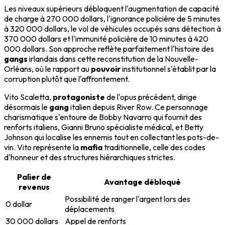
Les niveaux supérieurs débloquent l'augmentation de capacité
de charge à 270 000 dollars, l'ignorance policière de 5 minutes
à 320 000 dollars, le vol de véhicules occupés sans détection à
370 000 dollars et l'immunité policière de 10 minutes à 420
000 dollars. Son approche reflète parfaitement l'histoire des
gangs
irlandais dans cette reconstitution de la Nouvelle-
Orléans, où le rapport au
pouvoir
institutionnel s'établit par la
corruption plutôt que l'affrontement.
Vito Scaletta,
protagoniste
de l'opus précédent, dirige
désormais le
gang
italien depuis River Row. Ce personnage
charismatique s'entoure de Bobby Navarro qui fournit des
renforts italiens, Gianni Bruno spécialiste médical, et Betty
Johnson qui localise les ennemis tout en collectant les pots-de-
vin. Vito représente la
mafia
traditionnelle, celle des codes
d'honneur et des structures hiérarchiques strictes.
Palier de
Avantage débloqué
revenus
Possibilité de ranger l'argent lors des
0 dollar
déplacements
30 000 dollars
Appel de renforts