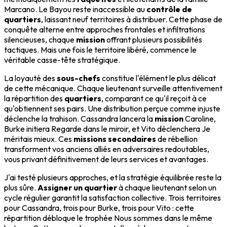
Marcano. Le Bayou reste inaccessible au
contrôle de
quartiers
, laissant neuf territoires à distribuer. Cette phase de
conquête alterne entre approches frontales et infiltrations
silencieuses, chaque
mission
offrant plusieurs possibilités
tactiques. Mais une fois le territoire libéré, commence le
véritable casse-tête stratégique.
La loyauté des
sous-chefs
constitue l'élément le plus délicat
de cette mécanique. Chaque lieutenant surveille attentivement
la répartition des
quartiers
, comparant ce qu'il reçoit à ce
qu'obtiennent ses pairs. Une distribution perçue comme injuste
déclenche la trahison. Cassandra lancera la
mission
Caroline,
Burke initiera Regarde dans le miroir, et Vito déclenchera Je
méritais mieux. Ces
missions secondaires
de rébellion
transforment vos anciens alliés en adversaires redoutables,
vous privant définitivement de leurs services et avantages.
J'ai testé plusieurs approches, et la stratégie équilibrée reste la
plus sûre.
Assigner un quartier
à chaque lieutenant selon un
cycle régulier garantit la satisfaction collective. Trois territoires
pour Cassandra, trois pour Burke, trois pour Vito : cette
répartition débloque le trophée Nous sommes dans le même