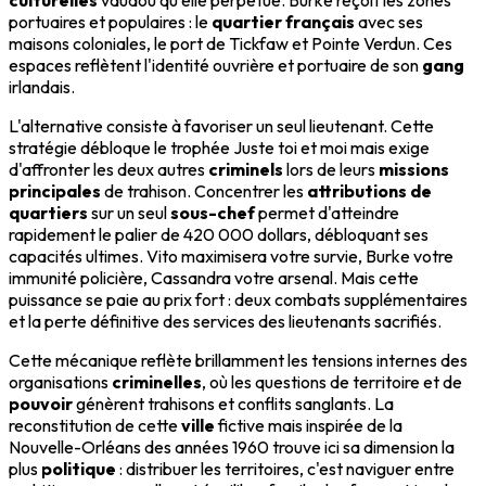
culturelles
vaudou qu'elle perpétue. Burke reçoit les zones
portuaires et populaires : le
quartier français
avec ses
maisons coloniales, le port de Tickfaw et Pointe Verdun. Ces
espaces reflètent l'identité ouvrière et portuaire de son
gang
irlandais.
L'alternative consiste à favoriser un seul lieutenant. Cette
stratégie débloque le trophée Juste toi et moi mais exige
d'affronter les deux autres
criminels
lors de leurs
missions
principales
de trahison. Concentrer les
attributions de
quartiers
sur un seul
sous-chef
permet d'atteindre
rapidement le palier de 420 000 dollars, débloquant ses
capacités ultimes. Vito maximisera votre survie, Burke votre
immunité policière, Cassandra votre arsenal. Mais cette
puissance se paie au prix fort : deux combats supplémentaires
et la perte définitive des services des lieutenants sacrifiés.
Cette mécanique reflète brillamment les tensions internes des
organisations
criminelles
, où les questions de territoire et de
pouvoir
génèrent trahisons et conflits sanglants. La
reconstitution de cette
ville
fictive mais inspirée de la
Nouvelle-Orléans des années 1960 trouve ici sa dimension la
plus
politique
: distribuer les territoires, c'est naviguer entre