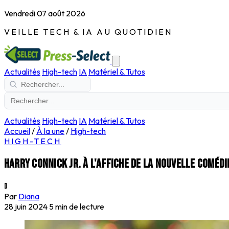
Vendredi 07 août 2026
VEILLE TECH & IA AU QUOTIDIEN
Actualités
High-tech
IA
Matériel & Tutos
Actualités
High-tech
IA
Matériel & Tutos
Accueil
/
À la une
/
High-tech
HIGH-TECH
Harry Connick Jr. à l'affiche de la nouvelle coméd
D
Par
Diana
28 juin 2024
5 min de lecture