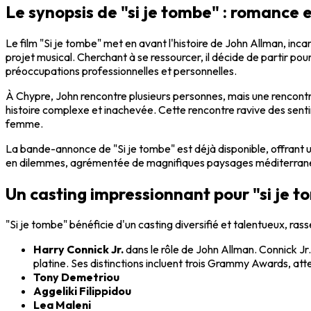
Le synopsis de "si je tombe" : romance
Le film "Si je tombe" met en avant l'histoire de John Allman, inca
projet musical. Cherchant à se ressourcer, il décide de partir p
préoccupations professionnelles et personnelles.
À Chypre, John rencontre plusieurs personnes, mais une rencontr
histoire complexe et inachevée. Cette rencontre ravive des sent
femme.
La bande-annonce de "Si je tombe" est déjà disponible, offrant 
en dilemmes, agrémentée de magnifiques paysages méditerran
Un casting impressionnant pour "si je 
"Si je tombe" bénéficie d'un casting diversifié et talentueux, ras
Harry Connick Jr.
dans le rôle de John Allman. Connick Jr.
platine. Ses distinctions incluent trois Grammy Awards, att
Tony Demetriou
Aggeliki Filippidou
Lea Maleni