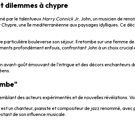
 et dilemmes à chypre
rné par le talentueux
Harry Connick Jr.
John, un musicien de renom,
our Chypre, une île mediterranéenne aux paysages idylliques. Ce dé
e particulière bouleverse son séjour. Il retombe sur une femme de
iments profondément enfouis, confrontant John à un choix crucial 
un avant-goût émouvant de l'intrigue et des décors enchanteurs de
éens.
tombe"
semblant des acteurs expérimentés et de nouvelles révélations. Voic
 est un chanteur, pianiste et compositeur de jazz renommé, avec pl
estant de son influence musicale.