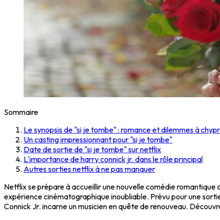
Sommaire
Le synopsis de "si je tombe" : romance et dilemmes à chyp
Un casting impressionnant pour "si je tombe"
Date de sortie de "si je tombe" sur netflix
L'importance de harry connick jr. dans le rôle principal
Autres sorties netflix à ne pas manquer
Netflix se prépare à accueillir une nouvelle comédie romantique ce
expérience cinématographique inoubliable. Prévu pour une sortie
Connick Jr. incarne un musicien en quête de renouveau. Découvre