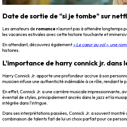
Date de sortie de "si je tombe" sur netfl
Les amateurs de
romance
n'auront pas à attendre longtemps pou
les vacances estivales avec cette histoire touchante et immersiv
En attendant, découvrez également
« Le cœur au vol », une rom
histoires.
L'importance de harry connick jr. dans le
Harry Connick Jr. apporte une profondeur accrue à son personnag
musicien infuse une authenticité indéniable à ce rôle, rendant le
En effet, Connick Jr. a une carrière musicale impressionnante,
éventail de styles, principalement ancrés dans le jazz et la mus
intégrée dans l'intrigue.
Dans ses interprétations passées, Connick Jr. a souvent montré un
combinaison de talents fait de lui un choix parfait pour ce pers