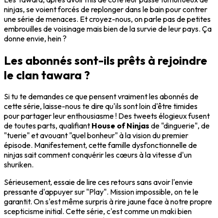
ninjas, se voient forcés de replonger dans le bain pour contrer
une série de menaces. Et croyez-nous, on parle pas de petites
embrouilles de voisinage mais bien de la survie de leur pays. Ça
donne envie, hein ?
Les abonnés sont-ils prêts à rejoindre
le clan tawara ?
Si tu te demandes ce que pensent vraiment les abonnés de
cette série, laisse-nous te dire qu'ils sont loin d'être timides
pour partager leur enthousiasme ! Des tweets élogieux fusent
de toutes parts, qualifiant
House of Ninjas
de "dinguerie", de
"tuerie" et avouant "quel bonheur" à la vision du premier
épisode. Manifestement, cette famille dysfonctionnelle de
ninjas sait comment conquérir les cœurs à la vitesse d'un
shuriken.
Sérieusement, essaie de lire ces retours sans avoir l'envie
pressante d'appuyer sur "Play". Mission impossible, on te le
garantit. On s'est même surpris à rire jaune face à notre propre
scepticisme initial. Cette série, c'est comme un maki bien