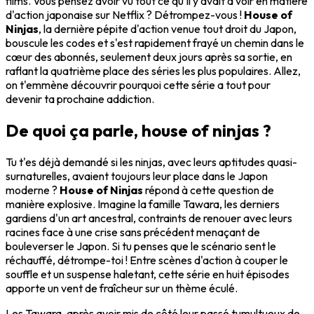
films. Vous pensez avoir vu tout ce qu'il y avait à voir en matière
d'action japonaise sur Netflix ? Détrompez-vous !
House of
Ninjas
, la dernière pépite d'action venue tout droit du Japon,
bouscule les codes et s'est rapidement frayé un chemin dans le
cœur des abonnés, seulement deux jours après sa sortie, en
raflant la quatrième place des séries les plus populaires. Allez,
on t'emmène découvrir pourquoi cette série a tout pour
devenir ta prochaine addiction.
De quoi ça parle, house of ninjas ?
Tu t'es déjà demandé si les ninjas, avec leurs aptitudes quasi-
surnaturelles, avaient toujours leur place dans le Japon
moderne ?
House of Ninjas
répond à cette question de
manière explosive. Imagine la famille Tawara, les derniers
gardiens d'un art ancestral, contraints de renouer avec leurs
racines face à une crise sans précédent menaçant de
bouleverser le Japon. Si tu penses que le scénario sent le
réchauffé, détrompe-toi ! Entre scènes d'action à couper le
souffle et un suspense haletant, cette série en huit épisodes
apporte un vent de fraîcheur sur un thème éculé.
Les Tawara, après avoir mis de côté leur passé tumultueux de