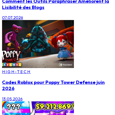
Comment les Outils Paraphraser Améliorent la
Lisibilité des Blogs
07.07.2026
HIGH-TECH
Codes Roblox pour Poppy Tower Defense juin
2026
13.05.2026