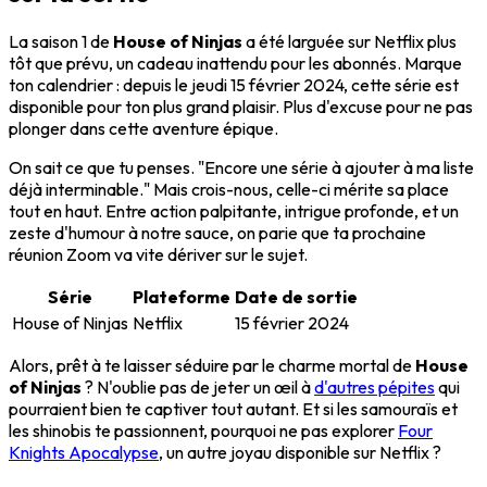
La saison 1 de
House of Ninjas
a été larguée sur Netflix plus
tôt que prévu, un cadeau inattendu pour les abonnés. Marque
ton calendrier : depuis le jeudi 15 février 2024, cette série est
disponible pour ton plus grand plaisir. Plus d'excuse pour ne pas
plonger dans cette aventure épique.
On sait ce que tu penses. "Encore une série à ajouter à ma liste
déjà interminable." Mais crois-nous, celle-ci mérite sa place
tout en haut. Entre action palpitante, intrigue profonde, et un
zeste d'humour à notre sauce, on parie que ta prochaine
réunion Zoom va vite dériver sur le sujet.
Série
Plateforme
Date de sortie
House of Ninjas
Netflix
15 février 2024
Alors, prêt à te laisser séduire par le charme mortal de
House
of Ninjas
? N'oublie pas de jeter un œil à
d'autres pépites
qui
pourraient bien te captiver tout autant. Et si les samouraïs et
les shinobis te passionnent, pourquoi ne pas explorer
Four
Knights Apocalypse
, un autre joyau disponible sur Netflix ?