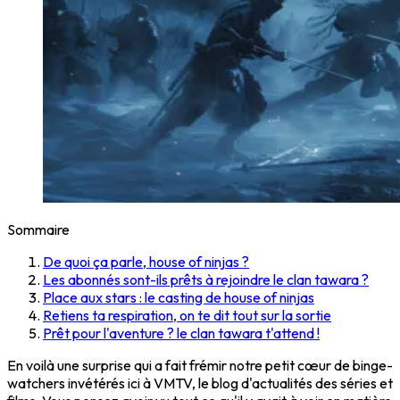
Sommaire
De quoi ça parle, house of ninjas ?
Les abonnés sont-ils prêts à rejoindre le clan tawara ?
Place aux stars : le casting de house of ninjas
Retiens ta respiration, on te dit tout sur la sortie
Prêt pour l'aventure ? le clan tawara t'attend !
En voilà une surprise qui a fait frémir notre petit cœur de binge-
watchers invétérés ici à VMTV, le blog d'actualités des séries et