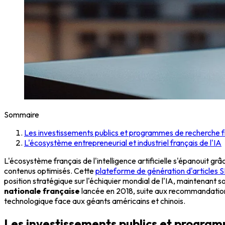
Sommaire
Les investissements publics et programmes de recherche f
L'écosystème entrepreneurial et industriel français de l'IA
L'écosystème français de l'intelligence artificielle s'épanouit gr
contenus optimisés. Cette
plateforme de génération d'articles 
position stratégique sur l'échiquier mondial de l'IA, maintenant
nationale française
lancée en 2018, suite aux recommandation
technologique face aux géants américains et chinois.
Les investissements publics et program