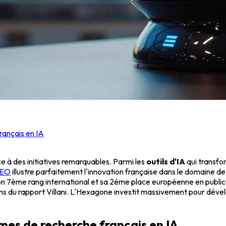
rançais en IA
âce à des initiatives remarquables. Parmi les
outils d'IA
qui transfo
SEO
illustre parfaitement l'innovation française dans le domaine de 
 son 7ème rang international et sa 2ème place européenne en public
s du rapport Villani. L'Hexagone investit massivement pour déve
mes de recherche français en IA