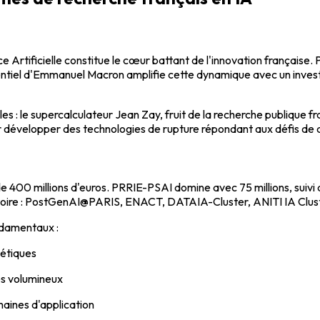
 Artificielle constitue le cœur battant de l'innovation française.
identiel d'Emmanuel Macron amplifie cette dynamique avec un inve
es : le supercalculateur Jean Zay, fruit de la recherche publique 
 développer des technologies de rupture répondant aux défis de du
de 400 millions d'euros. PRRIE-PSAI domine avec 75 millions, suivi 
rritoire : PostGenAI@PARIS, ENACT, DATAIA-Cluster, ANITI IA Clu
ndamentaux :
gétiques
es volumineux
ines d'application