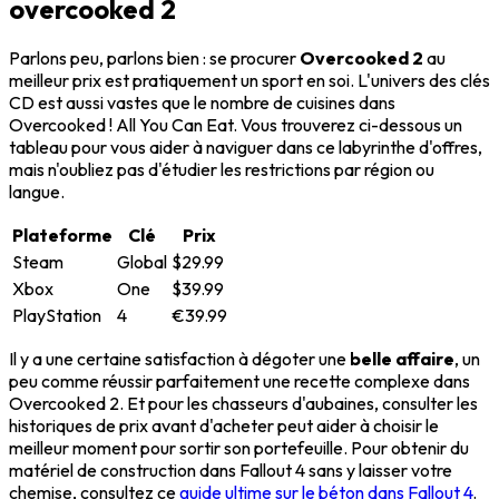
overcooked 2
Parlons peu, parlons bien : se procurer
Overcooked 2
au
meilleur prix est pratiquement un sport en soi. L'univers des clés
CD est aussi vastes que le nombre de cuisines dans
Overcooked ! All You Can Eat. Vous trouverez ci-dessous un
tableau pour vous aider à naviguer dans ce labyrinthe d'offres,
mais n'oubliez pas d'étudier les restrictions par région ou
langue.
Plateforme
Clé
Prix
Steam
Global
$29.99
Xbox
One
$39.99
PlayStation
4
€39.99
Il y a une certaine satisfaction à dégoter une
belle affaire
, un
peu comme réussir parfaitement une recette complexe dans
Overcooked 2. Et pour les chasseurs d'aubaines, consulter les
historiques de prix avant d'acheter peut aider à choisir le
meilleur moment pour sortir son portefeuille. Pour obtenir du
matériel de construction dans Fallout 4 sans y laisser votre
chemise, consultez ce
guide ultime sur le béton dans Fallout 4
.