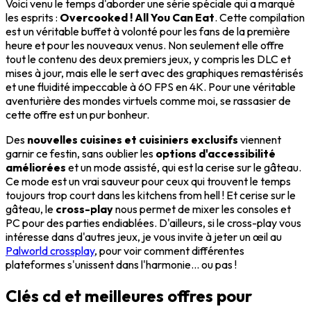
Voici venu le temps d'aborder une série spéciale qui a marqué
les esprits :
Overcooked ! All You Can Eat
. Cette compilation
est un véritable buffet à volonté pour les fans de la première
heure et pour les nouveaux venus. Non seulement elle offre
tout le contenu des deux premiers jeux, y compris les DLC et
mises à jour, mais elle le sert avec des graphiques remastérisés
et une fluidité impeccable à 60 FPS en 4K. Pour une véritable
aventurière des mondes virtuels comme moi, se rassasier de
cette offre est un pur bonheur.
Des
nouvelles cuisines et cuisiniers exclusifs
viennent
garnir ce festin, sans oublier les
options d'accessibilité
améliorées
et un mode assisté, qui est la cerise sur le gâteau.
Ce mode est un vrai sauveur pour ceux qui trouvent le temps
toujours trop court dans les kitchens from hell ! Et cerise sur le
gâteau, le
cross-play
nous permet de mixer les consoles et
PC pour des parties endiablées. D'ailleurs, si le cross-play vous
intéresse dans d'autres jeux, je vous invite à jeter un œil au
Palworld crossplay
, pour voir comment différentes
plateformes s'unissent dans l'harmonie... ou pas !
Clés cd et meilleures offres pour