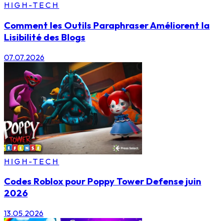
HIGH-TECH
Comment les Outils Paraphraser Améliorent la
Lisibilité des Blogs
07.07.2026
HIGH-TECH
Codes Roblox pour Poppy Tower Defense juin
2026
13.05.2026