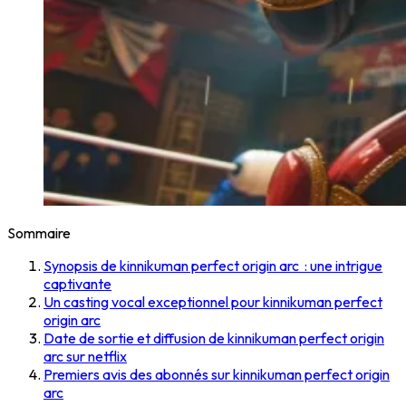
Sommaire
Synopsis de kinnikuman perfect origin arc : une intrigue
captivante
Un casting vocal exceptionnel pour kinnikuman perfect
origin arc
Date de sortie et diffusion de kinnikuman perfect origin
arc sur netflix
Premiers avis des abonnés sur kinnikuman perfect origin
arc