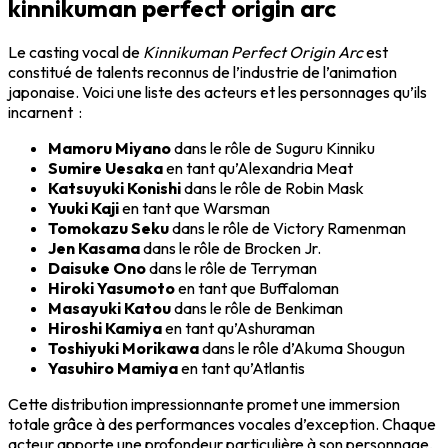
kinnikuman perfect origin arc
Le casting vocal de
Kinnikuman Perfect Origin Arc
est
constitué de talents reconnus de l’industrie de l’animation
japonaise. Voici une liste des acteurs et les personnages qu’ils
incarnent :
Mamoru Miyano
dans le rôle de Suguru Kinniku
Sumire Uesaka
en tant qu’Alexandria Meat
Katsuyuki Konishi
dans le rôle de Robin Mask
Yuuki Kaji
en tant que Warsman
Tomokazu Seku
dans le rôle de Victory Ramenman
Jen Kasama
dans le rôle de Brocken Jr.
Daisuke Ono
dans le rôle de Terryman
Hiroki Yasumoto
en tant que Buffaloman
Masayuki Katou
dans le rôle de Benkiman
Hiroshi Kamiya
en tant qu’Ashuraman
Toshiyuki Morikawa
dans le rôle d’Akuma Shougun
Yasuhiro Mamiya
en tant qu’Atlantis
Cette distribution impressionnante promet une immersion
totale grâce à des performances vocales d’exception. Chaque
acteur apporte une profondeur particulière à son personnage,