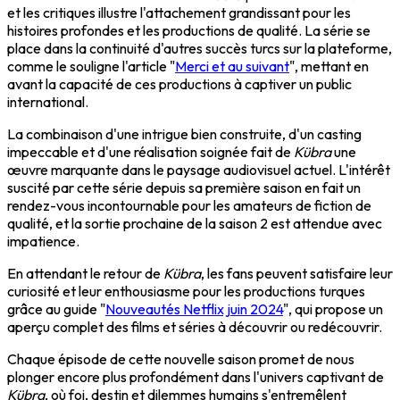
et les critiques illustre l'attachement grandissant pour les
histoires profondes et les productions de qualité. La série se
place dans la continuité d'autres succès turcs sur la plateforme,
comme le souligne l'article "
Merci et au suivant
", mettant en
avant la capacité de ces productions à captiver un public
international.
La combinaison d'une intrigue bien construite, d'un casting
impeccable et d'une réalisation soignée fait de
Kübra
une
œuvre marquante dans le paysage audiovisuel actuel. L'intérêt
suscité par cette série depuis sa première saison en fait un
rendez-vous incontournable pour les amateurs de fiction de
qualité, et la sortie prochaine de la saison 2 est attendue avec
impatience.
En attendant le retour de
Kübra
, les fans peuvent satisfaire leur
curiosité et leur enthousiasme pour les productions turques
grâce au guide "
Nouveautés Netflix juin 2024
", qui propose un
aperçu complet des films et séries à découvrir ou redécouvrir.
Chaque épisode de cette nouvelle saison promet de nous
plonger encore plus profondément dans l'univers captivant de
Kübra
, où foi, destin et dilemmes humains s'entremêlent