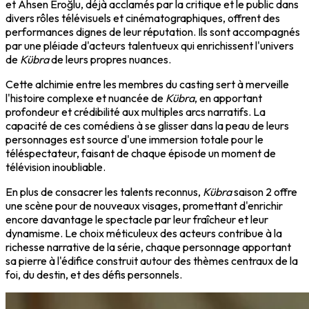
et Ahsen Eroğlu, déjà acclamés par la critique et le public dans
divers rôles télévisuels et cinématographiques, offrent des
performances dignes de leur réputation. Ils sont accompagnés
par une pléiade d'acteurs talentueux qui enrichissent l'univers
de
Kübra
de leurs propres nuances.
Cette alchimie entre les membres du casting sert à merveille
l'histoire complexe et nuancée de
Kübra
, en apportant
profondeur et crédibilité aux multiples arcs narratifs. La
capacité de ces comédiens à se glisser dans la peau de leurs
personnages est source d'une immersion totale pour le
téléspectateur, faisant de chaque épisode un moment de
télévision inoubliable.
En plus de consacrer les talents reconnus,
Kübra
saison 2 offre
une scène pour de nouveaux visages, promettant d'enrichir
encore davantage le spectacle par leur fraîcheur et leur
dynamisme. Le choix méticuleux des acteurs contribue à la
richesse narrative de la série, chaque personnage apportant
sa pierre à l'édifice construit autour des thèmes centraux de la
foi, du destin, et des défis personnels.