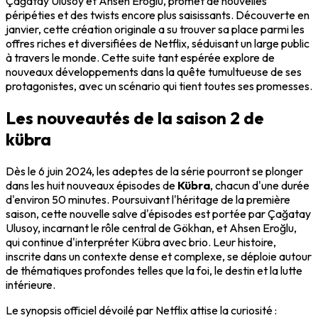
Çağatay Ulusoy et Ahsen Eroğlu, promet de nouvelles
péripéties et des twists encore plus saisissants. Découverte en
janvier, cette création originale a su trouver sa place parmi les
offres riches et diversifiées de Netflix, séduisant un large public
à travers le monde. Cette suite tant espérée explore de
nouveaux développements dans la quête tumultueuse de ses
protagonistes, avec un scénario qui tient toutes ses promesses.
Les nouveautés de la saison 2 de
kübra
Dès le 6 juin 2024, les adeptes de la série pourront se plonger
dans les huit nouveaux épisodes de
Kübra
, chacun d'une durée
d'environ 50 minutes. Poursuivant l'héritage de la première
saison, cette nouvelle salve d'épisodes est portée par Çağatay
Ulusoy, incarnant le rôle central de Gökhan, et Ahsen Eroğlu,
qui continue d'interpréter Kübra avec brio. Leur histoire,
inscrite dans un contexte dense et complexe, se déploie autour
de thématiques profondes telles que la foi, le destin et la lutte
intérieure.
Le synopsis officiel dévoilé par Netflix attise la curiosité :