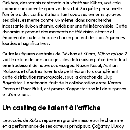
Gökhan, désormais confronté à la vérité sur Kübra, voit cela
comme une nouvelle épreuve de sa foi. Sa quête personnelle
l'amène à des confrontations tant avec ses ennemis qu'avec
ses alliés, et même contre lui-même, dans sa recherche
incessante du bon chemin, guidé par une foi inébranlable. Cette
dynamique promet des moments de télévision intense et
émouvante, où les choix de chacun portent des conséquences
lourdes et significatives.
Outre les figures centrales de Gökhan et Kübra,
Kübra saison 2
voit le retour de personnages clés de la saison précédente tout
en introduisant de nouveaux visages. Nazan Kesal, Aslıhan
Malbora, et d'autres talents du petit écran turc complètent
cette distribution remarquable, sous la direction de Uluç
Bayraktar. Le scénario, fruit de la collaboration entre Kerem
Deren et Pınar Bulut, est promis d'apporter son lot de surprises
et d'émotions.
Un casting de talent à l’affiche
Le succès de
Kübra
repose en grande mesure sur le charisme
et la performance de ses acteurs principaux. Çağatay Ulusoy