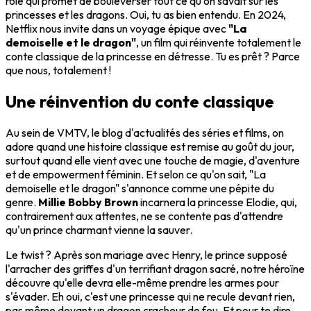
rôle qui promet de bouleverser tout ce qu'on savait sur les
princesses et les dragons. Oui, tu as bien entendu. En 2024,
Netflix nous invite dans un voyage épique avec
"La
demoiselle et le dragon"
, un film qui réinvente totalement le
conte classique de la princesse en détresse. Tu es prêt ? Parce
que nous, totalement !
Une réinvention du conte classique
Au sein de VMTV, le blog d'actualités des séries et films, on
adore quand une histoire classique est remise au goût du jour,
surtout quand elle vient avec une touche de magie, d'aventure
et de empowerment féminin. Et selon ce qu'on sait, "La
demoiselle et le dragon" s'annonce comme une pépite du
genre.
Millie Bobby Brown
incarnera la princesse Elodie, qui,
contrairement aux attentes, ne se contente pas d'attendre
qu'un prince charmant vienne la sauver.
Le twist ? Après son mariage avec Henry, le prince supposé
l'arracher des griffes d'un terrifiant dragon sacré, notre héroïne
découvre qu'elle devra elle-même prendre les armes pour
s'évader. Eh oui, c'est une princesse qui ne recule devant rien,
pas même devant un dragon cracheur de feu. Et pour te dire,