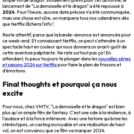
simple vol de dragon. Initialement prévu pour cet automne, le
lancement de "La demoiselle et le dragon" a été repoussé à
2024
. Pour l'heure, aucune date précise n'a été communiquée,
mais une chose est sûre, on marquera tous nos calendriers dès
que Netflix lâchera l'info !
Reste attentif, parce que la bande-annonce est annoncée pour
ce week-end. Et connaissant Netflix, on peut s'attendre à un
spectacle haut en couleur qui nous donnera un avant-goût de
cette aventure palpitante. Ne rate surtout pas ça ! En
attendant, tu peux toujours te plonger dans les
nouvelles séries
et saisons 2024 sur Netflix
pour faire le plein de frissons et
d'émotions.
Final thoughts et pourquoi ça nous
excite
Pour nous, chez VMTV, "La demoiselle et le dragon" est bien
plus qu'un simple film de fantasy. C'est une ode à la résilience, à
l'audace et à la force intérieure. Avec une histoire qui brise les
stéréotypes, un casting incroyable et une réalisation de haut
vol, on est convaincu que ce film va marquer 2024.