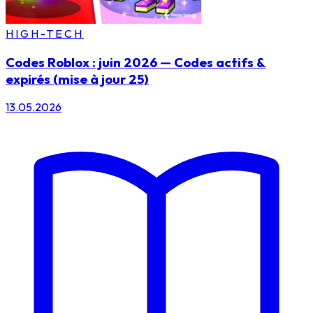
HIGH-TECH
Codes Roblox : juin 2026 — Codes actifs &
expirés (mise à jour 25)
13.05.2026