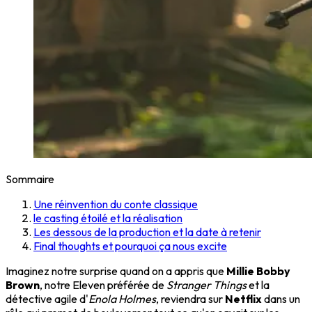
Sommaire
Une réinvention du conte classique
le casting étoilé et la réalisation
Les dessous de la production et la date à retenir
Final thoughts et pourquoi ça nous excite
Imaginez notre surprise quand on a appris que
Millie Bobby
Brown
, notre Eleven préférée de
Stranger Things
et la
détective agile d'
Enola Holmes
, reviendra sur
Netflix
dans un