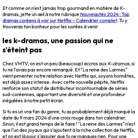
Et comme on n'est jamais trop gourmand en matière de K-
dramas, jette un œil à notre rubrique
Nouveautés 2024 : Top
dramas coréens à voir sur Netflix – Calendrier complet
. Tu y
trouveras ton bonheur pour les soirées à venir.
les k-dramas, une passion qui ne
s'éteint pas
Chez VMTV, on est un peu (beaucoup) accros aux
K-dramas
, si
tu ne l'avais pas encore remarqué. Et "La reine des Larmes"
vient pimenter notre relation avec Netflix qui, soyons honnêtes,
est déjà assez intense. Avec cette nouvelle pépite, Netflix
renforce son statut de distributeur incontournable de séries
sud-coréennes, apportant une diversité et une profondeur
inégalées à notre petit écran.
Si tu es un vrai fan du genre, tu as probablement déjà marqué la
date du 9 mars 2024 d'une croix rouge dans ton calendrier.
Sinon, il est grand temps de le faire ! "La reine des Larmes" n'est
que l'un des joyaux qui s'ajoutent à la riche collection de Netflix,
et on est là pour s'assurer que tu ne manques rien. Pour une