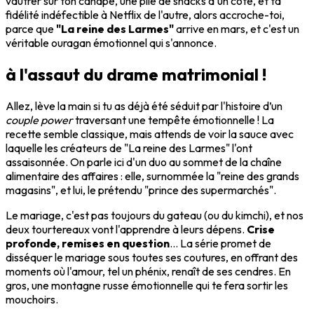
vautrer sur ton canapé, une pile de snacks d'un côté, et ta
fidélité indéfectible à Netflix de l'autre, alors accroche-toi,
parce que
"La reine des Larmes"
arrive en mars, et c'est un
véritable ouragan émotionnel qui s'annonce.
à l'assaut du drame matrimonial !
Allez, lève la main si tu as déjà été séduit par l'histoire d’un
couple power
traversant une tempête émotionnelle ! La
recette semble classique, mais attends de voir la sauce avec
laquelle les créateurs de "La reine des Larmes" l'ont
assaisonnée. On parle ici d'un duo au sommet de la chaîne
alimentaire des affaires : elle, surnommée la "reine des grands
magasins", et lui, le prétendu "prince des supermarchés".
Le mariage, c'est pas toujours du gateau (ou du kimchi), et nos
deux tourtereaux vont l'apprendre à leurs dépens.
Crise
profonde, remises en question
... La série promet de
disséquer le mariage sous toutes ses coutures, en offrant des
moments où l'amour, tel un phénix, renaît de ses cendres. En
gros, une montagne russe émotionnelle qui te fera sortir les
mouchoirs.