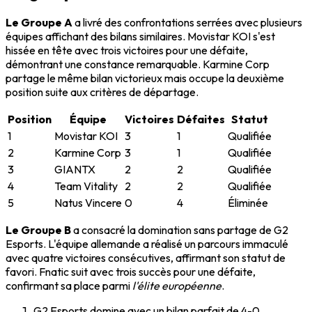
Le Groupe A
a livré des confrontations serrées avec plusieurs
équipes affichant des bilans similaires. Movistar KOI s'est
hissée en tête avec trois victoires pour une défaite,
démontrant une constance remarquable. Karmine Corp
partage le même bilan victorieux mais occupe la deuxième
position suite aux critères de départage.
Position
Équipe
Victoires
Défaites
Statut
1
Movistar KOI
3
1
Qualifiée
2
Karmine Corp
3
1
Qualifiée
3
GIANTX
2
2
Qualifiée
4
Team Vitality
2
2
Qualifiée
5
Natus Vincere
0
4
Éliminée
Le Groupe B
a consacré la domination sans partage de G2
Esports. L'équipe allemande a réalisé un parcours immaculé
avec quatre victoires consécutives, affirmant son statut de
favori. Fnatic suit avec trois succès pour une défaite,
confirmant sa place parmi
l'élite européenne
.
G2 Esports domine avec un bilan parfait de 4-0