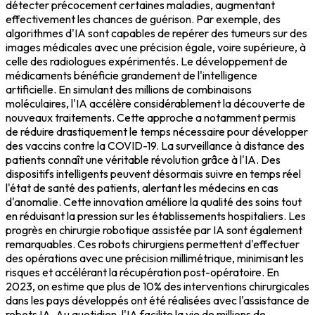
détecter précocement certaines maladies, augmentant
effectivement les chances de guérison. Par exemple, des
algorithmes d'IA sont capables de repérer des tumeurs sur des
images médicales avec une précision égale, voire supérieure, à
celle des radiologues expérimentés. Le développement de
médicaments bénéficie grandement de l'intelligence
artificielle. En simulant des millions de combinaisons
moléculaires, l'IA accélère considérablement la découverte de
nouveaux traitements. Cette approche a notamment permis
de réduire drastiquement le temps nécessaire pour développer
des vaccins contre la COVID-19. La surveillance à distance des
patients connaît une véritable révolution grâce à l'IA. Des
dispositifs intelligents peuvent désormais suivre en temps réel
l'état de santé des patients, alertant les médecins en cas
d'anomalie. Cette innovation améliore la qualité des soins tout
en réduisant la pression sur les établissements hospitaliers. Les
progrès en chirurgie robotique assistée par IA sont également
remarquables. Ces robots chirurgiens permettent d'effectuer
des opérations avec une précision millimétrique, minimisant les
risques et accélérant la récupération post-opératoire. En
2023, on estime que plus de 10% des interventions chirurgicales
dans les pays développés ont été réalisées avec l'assistance de
robots IA. Au quotidien, l'IA facilite la vie de millions de