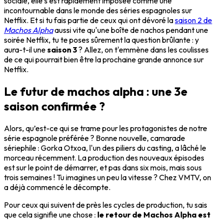
sociale, elle s'est rapidement imposée comme une
incontournable dans le monde des séries espagnoles sur
Netflix. Et si tu fais partie de ceux qui ont dévoré la
saison 2 de
Machos Alpha
aussi vite qu'une boîte de nachos pendant une
soirée Netflix, tu te poses sûrement la question brûlante : y
aura-t-il une
saison 3
? Allez, on t'emmène dans les coulisses
de ce qui pourrait bien être la prochaine grande annonce sur
Netflix.
Le futur de machos alpha : une 3e
saison confirmée ?
Alors, qu’est-ce qui se trame pour les protagonistes de notre
série espagnole préférée ? Bonne nouvelle, camarade
sériephile : Gorka Otxoa, l'un des piliers du casting, a lâché le
morceau récemment. La production des nouveaux épisodes
est sur le point de démarrer, et pas dans six mois, mais sous
trois semaines ! Tu imagines un peu la vitesse ? Chez VMTV, on
a déjà commencé le décompte.
Pour ceux qui suivent de près les cycles de production, tu sais
que cela signifie une chose :
le retour de Machos Alpha est