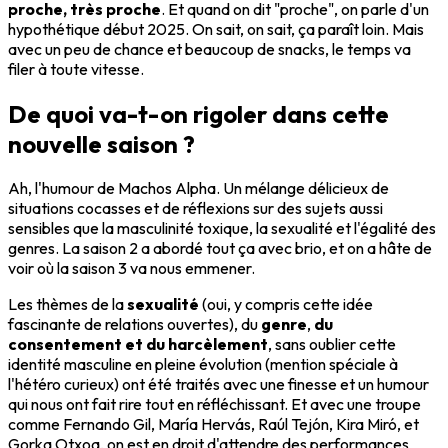
proche, très proche
. Et quand on dit "proche", on parle d'un
hypothétique début 2025. On sait, on sait, ça paraît loin. Mais
avec un peu de chance et beaucoup de snacks, le temps va
filer à toute vitesse.
De quoi va-t-on rigoler dans cette
nouvelle saison ?
Ah, l'humour de Machos Alpha. Un mélange délicieux de
situations cocasses et de réflexions sur des sujets aussi
sensibles que la masculinité toxique, la sexualité et l'égalité des
genres. La saison 2 a abordé tout ça avec brio, et on a hâte de
voir où la saison 3 va nous emmener.
Les thèmes de la
sexualité
(oui, y compris cette idée
fascinante de relations ouvertes), du
genre
,
du
consentement et du harcèlement
, sans oublier cette
identité masculine en pleine évolution (mention spéciale à
l'hétéro curieux) ont été traités avec une finesse et un humour
qui nous ont fait rire tout en réfléchissant. Et avec une troupe
comme Fernando Gil, María Hervás, Raúl Tejón, Kira Miró, et
Gorka Otxoa, on est en droit d'attendre des performances