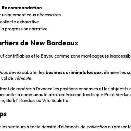
Recommandation
r uniquement ceux nécessaires
 collecte exhaustive
 la progression narrative
uartiers de New Bordeaux
euf contrôlables et le Bayou comme zone marécageuse inaccessibl
Vous devez saboter les
business criminels locaux
, éliminer les 
e vol de
véhicule
.
ttent de repérer à l'avance les positions ennemies et les objectifs
accueille la communauté afro-américaine tandis que Point Verdun r
ne, Burk l'Irlandais ou Vito Scaletta.
mps
z les secteurs à forte densité d'éléments de
collection
ou présenta