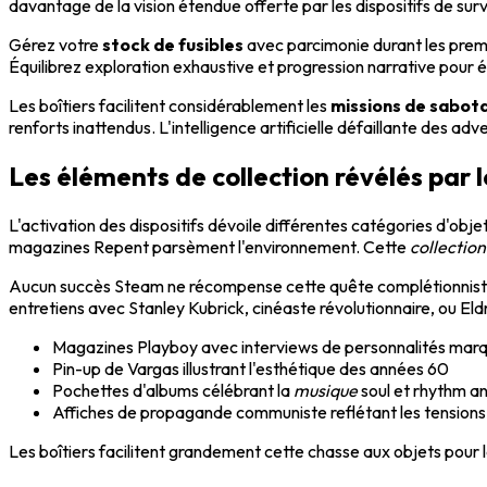
davantage de la vision étendue offerte par les dispositifs de surv
Gérez votre
stock de fusibles
avec parcimonie durant les premi
Équilibrez exploration exhaustive et progression narrative pour év
Les boîtiers facilitent considérablement les
missions de sabot
renforts inattendus. L'intelligence artificielle défaillante des a
Les éléments de collection révélés par l
L'activation des dispositifs dévoile différentes catégories d'
magazines Repent parsèment l'environnement. Cette
collection
Aucun succès Steam ne récompense cette quête complétionniste.
entretiens avec Stanley Kubrick, cinéaste révolutionnaire, ou El
Magazines Playboy avec interviews de personnalités mar
Pin-up de Vargas illustrant l'esthétique des années 60
Pochettes d'albums célébrant la
musique
soul et rhythm an
Affiches de propagande communiste reflétant les tensions
Les boîtiers facilitent grandement cette chasse aux objets pour 