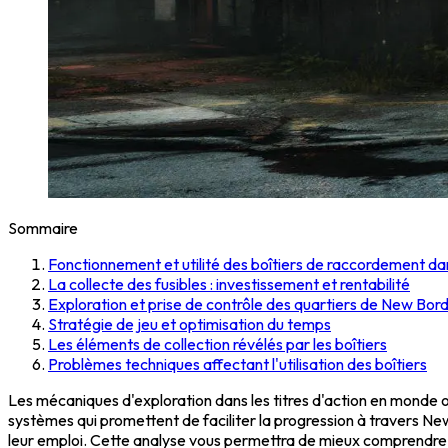
Sommaire
Fonctionnement et utilité des boîtiers de raccordement dan
La collecte des fusibles : investissement et rentabilité
Exploration et prise de contrôle des quartiers de New Bor
Stratégie de jeu et optimisation du temps
Les éléments de collection révélés par les boîtiers
Problèmes techniques affectant l'utilisation des boîtiers
Les mécaniques d'exploration dans les titres d'action en monde o
systèmes qui promettent de faciliter la progression à travers New
leur emploi. Cette analyse vous permettra de mieux comprendre l