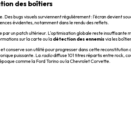
tion des boîtiers
Des bugs visuels surviennent régulièrement : l'écran devient soud
arences évidentes, notamment dans le rendu des reflets.
ée par un patch ultérieur. L'optimisation globale reste insuffisant
rmations sur la carte ou la
détection des ennemis
via les boîtie
et conserve son utilité pour progresser dans cette reconstitution 
storique puissante. La
radio
diffuse 101 titres répartis entre rock, 
époque comme la Ford Torino ou la Chevrolet Corvette.