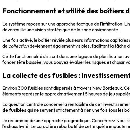
Fonctionnement et utilité des boîtiers 
Le système repose sur une approche tactique de l'infiltration. L
déverrouille une vision stratégique de la zone environnante.
Une fois activé, le boîtier révèle plusieurs informations capital
de
collection
deviennent également visibles, facilitant la tâche 
Cette fonctionnalité s'inscrit dans une logique de planification a
foncer tête baissée, vous pouvez évaluer les risques et choisir v
La collecte des fusibles : investissement
Environ 300 fusibles sont dispersés à travers New Bordeaux. Cet
éléments représente approximativement 5 heures de jeu supplé
La question centrale concerne la rentabilité de cet investisse
de fusibles
qui ne servent strictement à rien une fois tous les boî
Je recommande une approche pragmatique. Concentrez-vous sur le
l'exhaustivité. Le caractère rébarbatif de cette quête impacte n