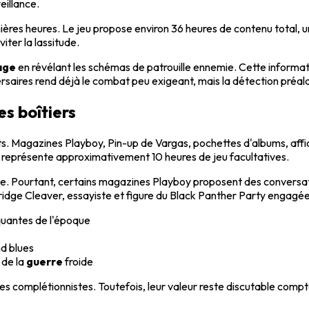
eillance.
ères heures. Le jeu propose environ 36 heures de contenu total, un
iter la lassitude.
age
en révélant les schémas de patrouille ennemie. Cette informat
dversaires rend déjà le combat peu exigeant, mais la détection préa
es boîtiers
objets. Magazines Playboy, Pin-up de Vargas, pochettes d'albums, 
représente approximativement 10 heures de jeu facultatives.
 Pourtant, certains magazines Playboy proposent des conversati
dridge Cleaver, essayiste et figure du Black Panther Party engagée
quantes de l'époque
d blues
 de la
guerre
froide
les complétionnistes. Toutefois, leur valeur reste discutable com