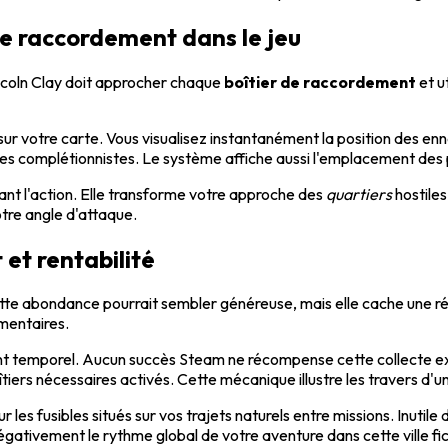
de raccordement dans le jeu
incoln Clay doit approcher chaque
boîtier de raccordement
et u
es sur votre carte. Vous visualisez instantanément la position des e
des complétionnistes. Le système affiche aussi l'emplacement des 
vant l'action. Elle transforme votre approche des
quartiers
hostiles
otre angle d'attaque.
 et rentabilité
te abondance pourrait sembler généreuse, mais elle cache une réal
mentaires.
ment temporel. Aucun succès Steam ne récompense cette collecte 
tiers nécessaires activés. Cette mécanique illustre les travers d'un 
s fusibles situés sur vos trajets naturels entre missions. Inuti
égativement le rythme global de votre aventure dans cette ville fi