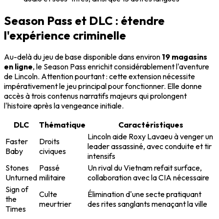
Season Pass et DLC : étendre
l'expérience criminelle
Au-delà du jeu de base disponible dans environ
19 magasins
en ligne
, le Season Pass enrichit considérablement l'aventure
de Lincoln. Attention pourtant : cette extension nécessite
impérativement le jeu principal pour fonctionner. Elle donne
accès à trois contenus narratifs majeurs qui prolongent
l'histoire après la vengeance initiale.
DLC
Thématique
Caractéristiques
Lincoln aide Roxy Lavaeu à venger un
Faster
Droits
leader assassiné, avec conduite et tir
Baby
civiques
intensifs
Stones
Passé
Un rival du Vietnam refait surface,
Unturned
militaire
collaboration avec la CIA nécessaire
Sign of
Culte
Élimination d'une secte pratiquant
the
meurtrier
des rites sanglants menaçant la ville
Times