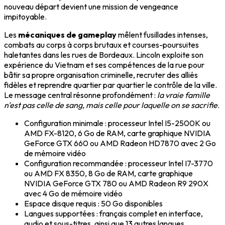
nouveau départ devient une mission de vengeance
impitoyable.
Les
mécaniques de gameplay
mêlent fusillades intenses,
combats au corps à corps brutaux et courses-poursuites
haletantes dans les rues de Bordeaux. Lincoln exploite son
expérience du Vietnam et ses compétences de la rue pour
bâtir sa propre organisation criminelle, recruter des alliés
fidèles et reprendre quartier par quartier le contrôle de la ville.
Le message central résonne profondément :
la vraie famille
n'est pas celle de sang, mais celle pour laquelle on se sacrifie
.
Configuration minimale : processeur Intel I5-2500K ou
AMD FX-8120, 6 Go de RAM, carte graphique NVIDIA
GeForce GTX 660 ou AMD Radeon HD7870 avec 2 Go
de mémoire vidéo
Configuration recommandée : processeur Intel I7-3770
ou AMD FX 8350, 8 Go de RAM, carte graphique
NVIDIA GeForce GTX 780 ou AMD Radeon R9 290X
avec 4 Go de mémoire vidéo
Espace disque requis : 50 Go disponibles
Langues supportées : français complet en interface,
audio et sous-titres, ainsi que 13 autres langues