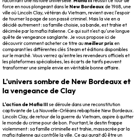
racontant une histoire universelle.
Mafia III
réussit ce tour de
force en nous plongeant dans le
New Bordeaux
de 1968, une
ville où Lincoln Clay, vétéran du Vietnam, revient avec l'espoir
de tourner la page de son passé criminel. Mais la vie en a
décidé autrement : sa famille choisie, sa bande, est trahie et
décimée par la mafia italienne. Ce qui suit n'est qu'une longue
quête de vengeance sanglante. Je vous propose ici de
découvrir comment acheter ce titre au
meilleur prix
en
comparant les différentes clés Steam et éditions disponibles
sur le marché. Vous verrez qu'entre les revendeurs officiels et
les plateformes spécialisées, les écarts de tarifs peuvent
transformer une simple envie en véritable bonne affaire.
L'univers sombre de New Bordeaux et
la vengeance de Clay
L'action de Mafia III
se déroule dans une reconstitution
captivante de La Nouvelle-Orléans rebaptisée New Bordeaux.
Lincoln Clay, de retour de la guerre du Vietnam, aspire à quitter
le monde du crime pour de bon. Pourtant, le destin frappe
violemment : sa famille criminelle est trahie, massacrée par la
mafia italienne qui contrôle la ville. Ce qui aurait dû être un