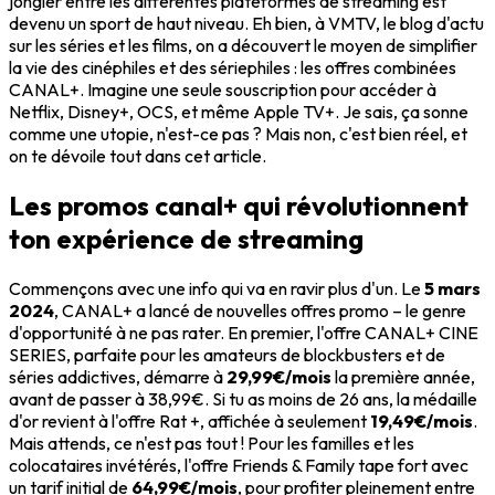
jongler entre les différentes plateformes de streaming est
devenu un sport de haut niveau. Eh bien, à VMTV, le blog d'actu
sur les séries et les films, on a découvert le moyen de simplifier
la vie des cinéphiles et des sériephiles : les offres combinées
CANAL+. Imagine une seule souscription pour accéder à
Netflix, Disney+, OCS, et même Apple TV+. Je sais, ça sonne
comme une utopie, n'est-ce pas ? Mais non, c'est bien réel, et
on te dévoile tout dans cet article.
Les promos canal+ qui révolutionnent
ton expérience de streaming
Commençons avec une info qui va en ravir plus d'un. Le
5 mars
2024
, CANAL+ a lancé de nouvelles offres promo – le genre
d'opportunité à ne pas rater. En premier, l'offre CANAL+ CINE
SERIES, parfaite pour les amateurs de blockbusters et de
séries addictives, démarre à
29,99€/mois
la première année,
avant de passer à 38,99€. Si tu as moins de 26 ans, la médaille
d'or revient à l'offre Rat +, affichée à seulement
19,49€/mois
.
Mais attends, ce n'est pas tout ! Pour les familles et les
colocataires invétérés, l'offre Friends & Family tape fort avec
un tarif initial de
64,99€/mois
, pour profiter pleinement entre