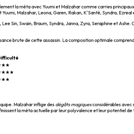
lement la méta avec Yuumi et Malzahar comme carries principau
ut Yuumi, Malzahar, Leona, Garen, Rakan, K'Santé, Syndra, Ezreal 
, Lee Sin, Swain, Braum, Syndra, Janna, Zyra, Seraphine et Ashe. 
ssance brute de cette assassin. La composition optimale comprend
ifficulté
★★★
★★★★
★★★
équipe. Malzahar inflige des
dégâts magiques
considérables avec s
nissent la méta actuelle par leur polyvalence et leur potentiel d