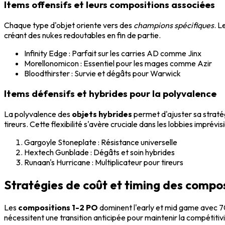
Items offensifs et leurs compositions associées
Chaque type d'objet oriente vers des
champions spécifiques
. L
créant des nukes redoutables en fin de partie.
Infinity Edge : Parfait sur les carries AD comme Jinx
Morellonomicon : Essentiel pour les mages comme Azir
Bloodthirster : Survie et dégâts pour Warwick
Items défensifs et hybrides pour la polyvalence
La polyvalence des
objets hybrides
permet d'ajuster sa straté
tireurs. Cette flexibilité s'avère cruciale dans les lobbies imprévisi
Gargoyle Stoneplate : Résistance universelle
Hextech Gunblade : Dégâts et soin hybrides
Runaan's Hurricane : Multiplicateur pour tireurs
Stratégies de coût et timing des compo
Les
compositions 1-2 PO
dominent l'early et mid game avec 70
nécessitent une transition anticipée pour maintenir la compétitivi