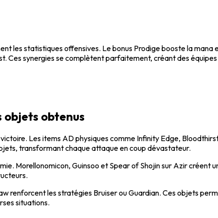
t les statistiques offensives. Le bonus Prodige booste la mana e
rst. Ces synergies se complètent parfaitement, créant des équipes 
s objets obtenus
victoire. Les items AD physiques comme Infinity Edge, Bloodthirs
 objets, transformant chaque attaque en coup dévastateur.
e. Morellonomicon, Guinsoo et Spear of Shojin sur Azir créent u
ructeurs.
enforcent les stratégies Bruiser ou Guardian. Ces objets permett
rses situations.