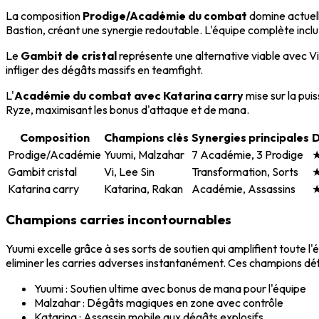
La composition
Prodige/Académie du combat
domine actuel
Bastion, créant une synergie redoutable. L'équipe complète incl
Le
Gambit de cristal
représente une alternative viable avec Vi
infliger des dégâts massifs en teamfight.
L'
Académie du combat avec Katarina carry
mise sur la pui
Ryze, maximisant les bonus d'attaque et de mana.
Composition
Champions clés
Synergies principales
D
Prodige/Académie
Yuumi, Malzahar
7 Académie, 3 Prodige
Gambit cristal
Vi, Lee Sin
Transformation, Sorts
Katarina carry
Katarina, Rakan
Académie, Assassins
Champions carries incontournables
Yuumi excelle grâce à ses sorts de soutien qui amplifient toute l'
eliminer les carries adverses instantanément. Ces champions défi
Yuumi : Soutien ultime avec bonus de mana pour l'équipe
Malzahar : Dégâts magiques en zone avec contrôle
Katarina : Assassin mobile aux dégâts explosifs