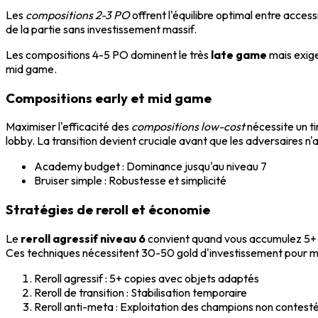
Les
compositions 2-3 PO
offrent l'équilibre optimal entre acces
de la partie sans investissement massif.
Les compositions 4-5 PO dominent le très
late game
mais exige
mid game.
Compositions early et mid game
Maximiser l'efficacité des
compositions low-cost
nécessite un t
lobby. La transition devient cruciale avant que les adversaires
Academy budget : Dominance jusqu'au niveau 7
Bruiser simple : Robustesse et simplicité
Stratégies de reroll et économie
Le
reroll agressif niveau 6
convient quand vous accumulez 5+ c
Ces techniques nécessitent 30-50 gold d'investissement pour ma
Reroll agressif : 5+ copies avec objets adaptés
Reroll de transition : Stabilisation temporaire
Reroll anti-meta : Exploitation des champions non contest