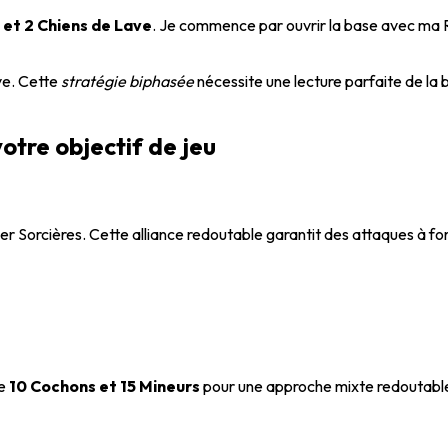
 et 2 Chiens de Lave
. Je commence par ouvrir la base avec ma R
ave. Cette
stratégie biphasée
nécessite une lecture parfaite de la
otre objectif de jeu
uper Sorcières. Cette alliance redoutable garantit des attaques à fo
ne
10 Cochons et 15 Mineurs
pour une approche mixte redoutable.