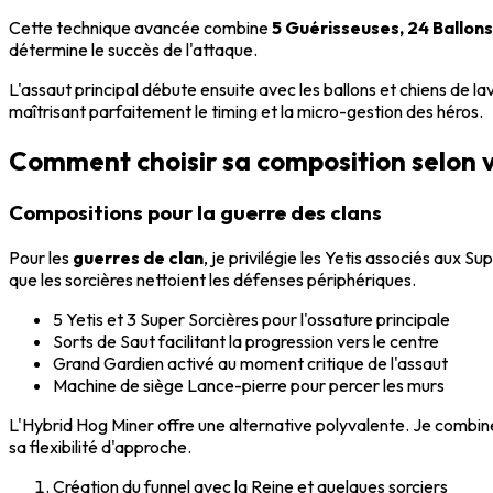
Cette technique avancée combine
5 Guérisseuses, 24 Ballons
détermine le succès de l'attaque.
L'assaut principal débute ensuite avec les ballons et chiens de l
maîtrisant parfaitement le timing et la micro-gestion des héros.
Comment choisir sa composition selon v
Compositions pour la guerre des clans
Pour les
guerres de clan
, je privilégie les Yetis associés aux S
que les sorcières nettoient les défenses périphériques.
5 Yetis et 3 Super Sorcières pour l'ossature principale
Sorts de Saut facilitant la progression vers le centre
Grand Gardien activé au moment critique de l'assaut
Machine de siège Lance-pierre pour percer les murs
L'Hybrid Hog Miner offre une alternative polyvalente. Je combi
sa flexibilité d'approche.
Création du funnel avec la Reine et quelques sorciers