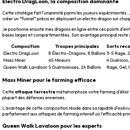
Electro DragLoon, la composition dominante
Cette stratégie fait l'unanimité parmi les joueurs expérimenté
créer un *funnel* précis en déployant un electro dragon sur chaq
Je positionne ensuite mes dragons en ligne entre ces points d'en
bases larges et compartimentées. Son avantage principal reste s
Composition
Troupes principales
Sorts re
Electro DragLoon
8 Électro-Dragons, 8 Ballons
3-5 Rage, 2
Mass Miner
45 Mineurs
4 Guérison,
Queen Walk Lavaloon
5 Guérisseuses, 24 Ballons
Rage, Gel, 
Mass Miner pour le farming efficace
Cette
attaque terrestre
métamorphose votre farming d'élixir 
plupart des défenses ennemies.
L'avantage de cette composition réside dans sa rapidité d'exécu
parfaitement aux attaques de farming intensif où l'efficacité pri
Queen Walk Lavaloon pour les experts