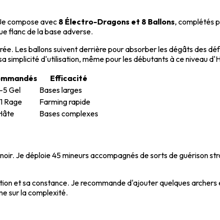
s. Je compose avec
8 Électro-Dragons et 8 Ballons
, complétés 
ue flanc de la base adverse.
trée. Les ballons suivent derrière pour absorber les dégâts des d
a simplicité d'utilisation, même pour les débutants à ce niveau d
commandés
Efficacité
-5 Gel
Bases larges
 1 Rage
Farming rapide
Hâte
Bases complexes
noir. Je déploie 45 mineurs accompagnés de sorts de guérison str
tion et sa constance. Je recommande d'ajouter quelques archers et
me sur la complexité.