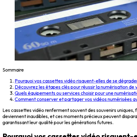
Sommaire
Pourquoi vos cassettes vidéo risquent-elles de se dégrade
Découvrez les étapes clés pour réussir la numérisation de 
Quels équipements ou services choisir pour une numérisati
Comment conserver et partager vos vidéos numérisées ave
Les cassettes vidéo renferment souvent des souvenirs uniques, fra
deviennent inaudibles, et ces moments précieux peuvent disparaî
garantissant leur qualité pour les générations futures.
Pourquoi vos cassettes vidéo risquent-e