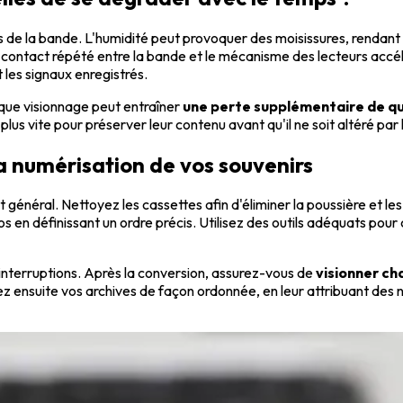
 de la bande. L'humidité peut provoquer des moisissures, rendant 
contact répété entre la bande et le mécanisme des lecteurs accé
 les signaux enregistrés.
que visionnage peut entraîner
une perte supplémentaire de qu
 plus vite pour préserver leur contenu avant qu'il ne soit altéré pa
la numérisation de vos souvenirs
t général. Nettoyez les cassettes afin d'éliminer la poussière et le
en définissant un ordre précis. Utilisez des outils adéquats pour
es interruptions. Après la conversion, assurez-vous de
visionner ch
sez ensuite vos archives de façon ordonnée, en leur attribuant d