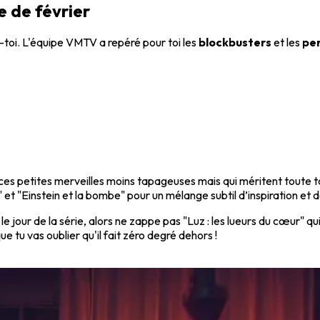
 de février
e-toi. L'équipe VMTV a repéré pour toi les
blockbusters
et les
per
 ces petites merveilles moins tapageuses mais qui méritent toute to
t "Einstein et la bombe" pour un mélange subtil d’inspiration et 
e jour de la série, alors ne zappe pas "Luz : les lueurs du cœur" qui 
e tu vas oublier qu'il fait zéro degré dehors !