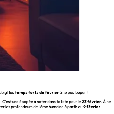
doigt les
temps forts de février
à ne pas louper !
é. C'est une épopée à noter dans ta liste pour le
23 février
. À ne
orer les profondeurs de l'âme humaine à partir du
9 février
.