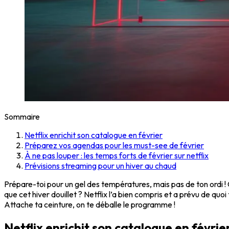
Sommaire
Netflix enrichit son catalogue en février
Préparez vos agendas pour les must-see de février
À ne pas louper : les temps forts de février sur netflix
Prévisions streaming pour un hiver au chaud
Prépare-toi pour un gel des températures, mais pas de ton ordi 
que cet hiver douillet ? Netflix l’a bien compris et a prévu de q
Attache ta ceinture, on te déballe le programme !
Netflix enrichit son catalogue en févrie