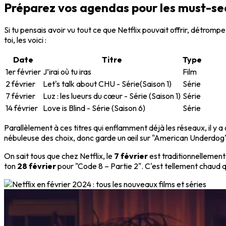
Préparez vos agendas pour les must-see
Si tu pensais avoir vu tout ce que Netflix pouvait offrir, détromp
toi, les voici :
Date
Titre
Type
1er février
J’irai où tu iras
Film
2 février
Let's talk about CHU - Série(Saison 1)
Série
7 février
Luz : les lueurs du cœur - Série (Saison 1)
Série
14 février
Love is Blind - Série (Saison 6)
Série
Parallèlement à ces titres qui enflamment déjà les réseaux, il y a
nébuleuse des choix, donc garde un œil sur "American Underdog" e
On sait tous que chez Netflix, le
7 février
est traditionnellement l
ton
28 février
pour "Code 8 – Partie 2". C'est tellement chaud qu