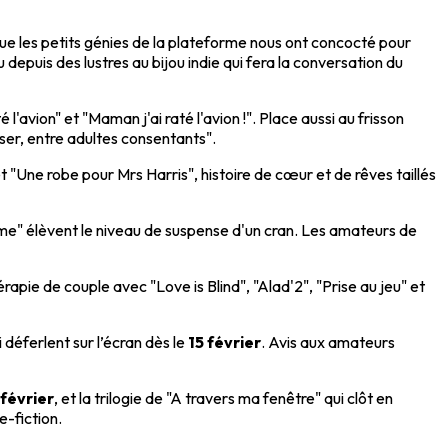
ce que les petits génies de la plateforme nous ont concocté pour
u depuis des lustres au bijou indie qui fera la conversation du
'avion" et "Maman j'ai raté l'avion !". Place aussi au frisson
ser, entre adultes consentants".
et "Une robe pour Mrs Harris", histoire de cœur et de rêves taillés
ime" élèvent le niveau de suspense d'un cran. Les amateurs de
pie de couple avec "Love is Blind", "Alad'2", "Prise au jeu" et
déferlent sur l’écran dès le
15 février
. Avis aux amateurs
 février
, et la trilogie de "A travers ma fenêtre" qui clôt en
e-fiction.