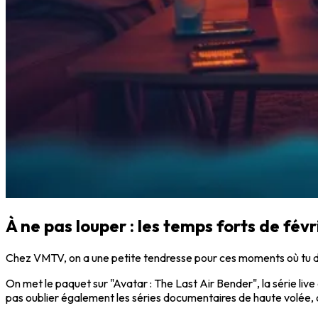
À ne pas louper : les temps forts de févri
Chez VMTV, on a une petite tendresse pour ces moments où tu dé
On met le paquet sur "Avatar : The Last Air Bender", la série live
pas oublier également les séries documentaires de haute volée, co