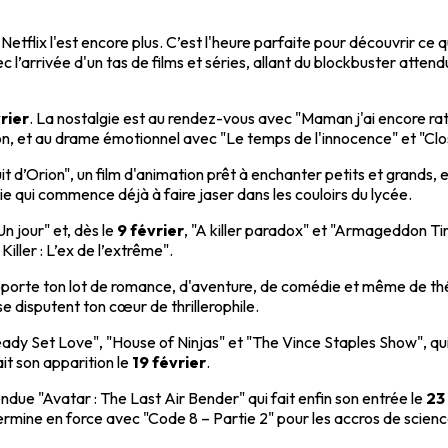
ies Netflix l'est encore plus. C’est l'heure parfaite pour découvrir 
c l’arrivée d'un tas de films et séries, allant du blockbuster attend
rier
. La nostalgie est au rendez-vous avec "Maman j'ai encore raté l
on, et au drame émotionnel avec "Le temps de l'innocence" et "Clo
uit d’Orion", un film d'animation prêt à enchanter petits et grands, 
ie qui commence déjà à faire jaser dans les couloirs du lycée.
n jour" et, dès le
9 février
, "A killer paradox" et "Armageddon T
iller : L’ex de l’extrême".
porte ton lot de romance, d'aventure, de comédie et même de théra
se disputent ton cœur de thrillerophile.
y Set Love", "House of Ninjas" et "The Vince Staples Show", qui 
ait son apparition le
19 février
.
tendue "Avatar : The Last Air Bender" qui fait enfin son entrée le
23
termine en force avec "Code 8 – Partie 2" pour les accros de scienc