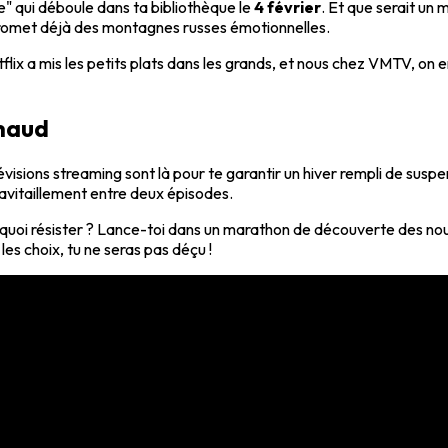
ie" qui déboule dans ta bibliothèque le
4 février
. Et que serait un 
i promet déjà des montagnes russes émotionnelles.
lix a mis les petits plats dans les grands, et nous chez VMTV, on 
chaud
révisions streaming sont là pour te garantir un hiver rempli de suspe
ravitaillement entre deux épisodes.
urquoi résister ? Lance-toi dans un marathon de découverte des nou
les choix, tu ne seras pas déçu !