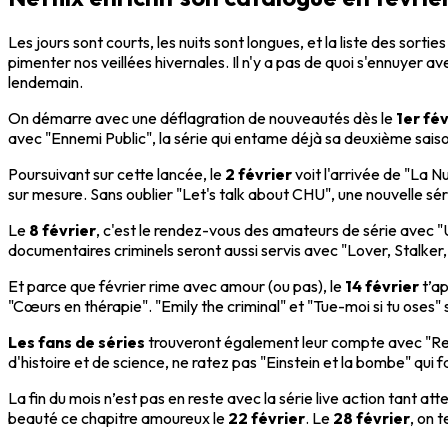
Les jours sont courts, les nuits sont longues, et la liste des sort
pimenter nos veillées hivernales. Il n'y a pas de quoi s'ennuyer ave
lendemain.
On démarre avec une déflagration de nouveautés dès le
1er fév
avec "Ennemi Public", la série qui entame déjà sa deuxième sais
Poursuivant sur cette lancée, le
2 février
voit l'arrivée de "La N
sur mesure. Sans oublier "Let's talk about CHU", une nouvelle sér
Le
8 février
, c'est le rendez-vous des amateurs de série avec "U
documentaires criminels seront aussi servis avec "Lover, Stalker, K
Et parce que février rime avec amour (ou pas), le
14 février
t’ap
"Cœurs en thérapie". "Emily the criminal" et "Tue-moi si tu oses" 
Les fans de séries
trouveront également leur compte avec "Read
d'histoire et de science, ne ratez pas "Einstein et la bombe" qui f
La fin du mois n’est pas en reste avec la série live action tant at
beauté ce chapitre amoureux le
22 février
. Le
28 février
, on 