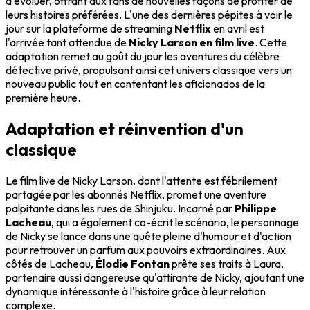
d'évoluer, offrant aux fans de nouvelles façons de profiter de
leurs histoires préférées. L'une des dernières pépites à voir le
jour sur la plateforme de streaming
Netflix
en avril est
l'arrivée tant attendue de
Nicky Larson en film live
. Cette
adaptation remet au goût du jour les aventures du célèbre
détective privé, propulsant ainsi cet univers classique vers un
nouveau public tout en contentant les aficionados de la
première heure.
Adaptation et réinvention d'un
classique
Le film live de Nicky Larson, dont l'attente est fébrilement
partagée par les abonnés Netflix, promet une aventure
palpitante dans les rues de Shinjuku. Incarné par
Philippe
Lacheau
, qui a également co-écrit le scénario, le personnage
de Nicky se lance dans une quête pleine d'humour et d'action
pour retrouver un parfum aux pouvoirs extraordinaires. Aux
côtés de Lacheau,
Élodie Fontan
prête ses traits à Laura,
partenaire aussi dangereuse qu'attirante de Nicky, ajoutant une
dynamique intéressante à l'histoire grâce à leur relation
complexe.