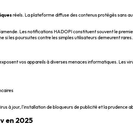
diques
réels. La plateforme diffuse des contenus protégés sans auto
'amende. Les notifications HADOPI constituent souvent le premier
me si les poursuites contre les simples utilisateurs demeurent rares.
exposent vos appareils à diverses menaces informatiques. Les vir
ncaires
tivirus à jour, l'installation de bloqueurs de publicité et la pruden
av en 2025