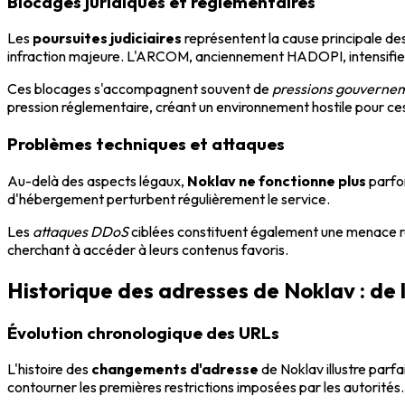
Blocages juridiques et réglementaires
Les
poursuites judiciaires
représentent la cause principale des
infraction majeure. L'ARCOM, anciennement HADOPI, intensifie se
Ces blocages s'accompagnent souvent de
pressions gouverne
pression réglementaire, créant un environnement hostile pour ces
Problèmes techniques et attaques
Au-delà des aspects légaux,
Noklav ne fonctionne plus
parfoi
d'hébergement perturbent régulièrement le service.
Les
attaques DDoS
ciblées constituent également une menace ré
cherchant à accéder à leurs contenus favoris.
Historique des adresses de Noklav : de 
Évolution chronologique des URLs
L'histoire des
changements d'adresse
de Noklav illustre parf
contourner les premières restrictions imposées par les autorités.