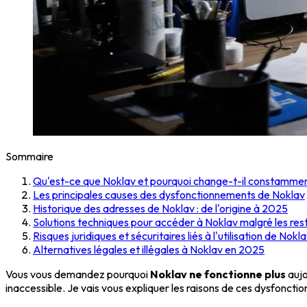
Sommaire
Qu'est-ce que Noklav et pourquoi change-t-il constammen
Les principales causes des dysfonctionnements de Noklav
Historique des adresses de Noklav : de l'origine à 2025
Solutions techniques pour accéder à Noklav malgré les rest
Risques juridiques et sécuritaires liés à l'utilisation de Nokl
Alternatives légales et illégales à Noklav en 2025
Vous vous demandez pourquoi
Noklav ne fonctionne plus
aujo
inaccessible. Je vais vous expliquer les raisons de ces dysfoncti