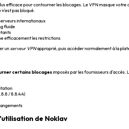
 plus efficace pour contourner les blocages. Le VPN masque votre a
 n'est pas bloqué.
erveurs internationaux
g fluide
utants
 efficacement les restrictions
ner un
serveur VPN
approprié, puis accéder normalement à la plate
urner certains blocages
imposés par les fournisseurs d'accès. 
tation
.8 / 8.8.4.4)
changements
l'utilisation de Noklav