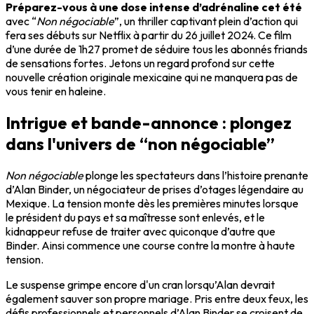
Préparez-vous à une dose intense d’adrénaline cet été
avec “
Non négociable
”, un thriller captivant plein d’action qui
fera ses débuts sur Netflix à partir du 26 juillet 2024. Ce film
d’une durée de 1h27 promet de séduire tous les abonnés friands
de sensations fortes. Jetons un regard profond sur cette
nouvelle création originale mexicaine qui ne manquera pas de
vous tenir en haleine.
Intrigue et bande-annonce : plongez
dans l'univers de “non négociable”
Non négociable
plonge les spectateurs dans l’histoire prenante
d’Alan Binder, un négociateur de prises d’otages légendaire au
Mexique. La tension monte dès les premières minutes lorsque
le président du pays et sa maîtresse sont enlevés, et le
kidnappeur refuse de traiter avec quiconque d’autre que
Binder. Ainsi commence une course contre la montre à haute
tension.
Le suspense grimpe encore d'un cran lorsqu’Alan devrait
également sauver son propre mariage. Pris entre deux feux, les
défis professionnels et personnels d’Alan Binder se croisent de