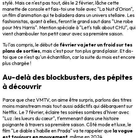
stylé. Mais ce n'est pas tout, dès le 2 février, lâche cette
manette de console et fais-toi une toile avec "La Nuit d'Orion",
un film d'animation qui te baladera dans un univers stellaire. Les
fashionistas, quant à elles, feront le grand saut dans "Une robe
pour Mrs Harris". Mention spéciale à "Let's talk about CHU", qui
vient chambouler ton petit cœur avec sa première saison.
Tu l'as compris, le début de
février va jeter un froid sur tes
plans de sorties
, mais c'est pour ton plus grand plaisir. Et dis-
toi que ce n'est qu'un échantillon, car la suite du mois est encore
plus chargée !
Au-delà des blockbusters, des pépites
à découvrir
Parce que chez VMTV, on aime être surpris, parlons des titres
moins mainstream mais tout aussi addictifs qui débarquent sur
Netflix. Le 7 février, éclaire tes soirées sombres d'hiver avec
"Luz : les lueurs du cœur", t'emmenant dans une histoire
poignante à travers sa première saison. Côté mode et luxe, le
film "Le diable s'habille en Prada" va te rappeler que
la vogue
est toujours en mouvement
, même en 2024.