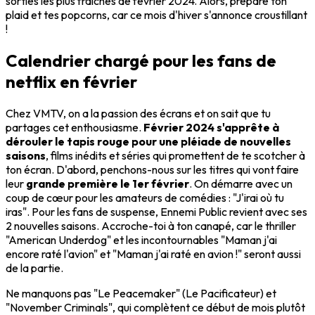
sorties les plus fraîches de février 2024. Alors, prépare ton
plaid et tes popcorns, car ce mois d'hiver s'annonce croustillant
!
Calendrier chargé pour les fans de
netflix en février
Chez VMTV, on a la passion des écrans et on sait que tu
partages cet enthousiasme.
Février 2024 s'apprête à
dérouler le tapis rouge pour une pléiade de nouvelles
saisons
, films inédits et séries qui promettent de te scotcher à
ton écran. D'abord, penchons-nous sur les titres qui vont faire
leur
grande première le 1er février
. On démarre avec un
coup de cœur pour les amateurs de comédies : "J'irai où tu
iras". Pour les fans de suspense, Ennemi Public revient avec ses
2 nouvelles saisons. Accroche-toi à ton canapé, car le thriller
"American Underdog" et les incontournables "Maman j'ai
encore raté l'avion" et "Maman j'ai raté en avion !" seront aussi
de la partie.
Ne manquons pas "Le Peacemaker" (Le Pacificateur) et
"November Criminals", qui complètent ce début de mois plutôt