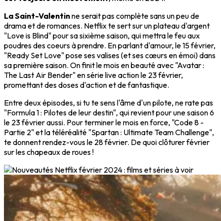
La Saint-Valentin
ne serait pas complète sans un peu de
drama et de romances. Netflix te sert sur un plateau d'argent
"Love is Blind" pour sa sixième saison, qui mettra le feu aux
poudres des coeurs à prendre. En parlant d'amour, le 15 février,
"Ready Set Love" pose ses valises (et ses cœurs en émoi) dans
sa première saison. On finit le mois en beauté avec "Avatar :
The Last Air Bender" en série live action le 23 février,
promettant des doses d'action et de fantastique.
Entre deux épisodes, si tu te sens l'âme d'un pilote, ne rate pas
"Formula 1 : Pilotes de leur destin", qui revient pour une saison 6
le 23 février aussi. Pour terminer le mois en force, "Code 8 -
Partie 2" et la téléréalité "Spartan : Ultimate Team Challenge",
te donnent rendez-vous le 28 février. De quoi clôturer février
sur les chapeaux de roues !