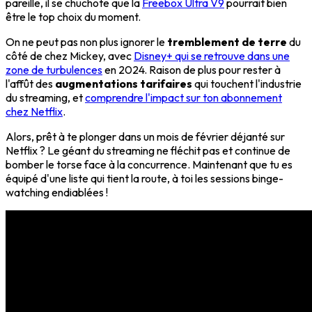
pareille, il se chuchote que la
Freebox Ultra V9
pourrait bien
être le top choix du moment.
On ne peut pas non plus ignorer le
tremblement de terre
du
côté de chez Mickey, avec
Disney+ qui se retrouve dans une
zone de turbulences
en 2024. Raison de plus pour rester à
l'affût des
augmentations tarifaires
qui touchent l'industrie
du streaming, et
comprendre l'impact sur ton abonnement
chez Netflix
.
Alors, prêt à te plonger dans un mois de février déjanté sur
Netflix ? Le géant du streaming ne fléchit pas et continue de
bomber le torse face à la concurrence. Maintenant que tu es
équipé d'une liste qui tient la route, à toi les sessions binge-
watching endiablées !