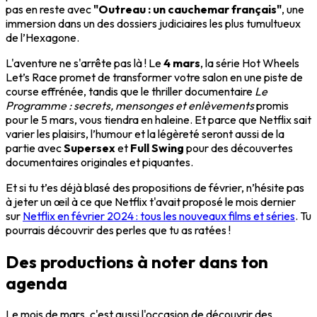
pas en reste avec
"Outreau : un cauchemar français"
, une
immersion dans un des dossiers judiciaires les plus tumultueux
de l’Hexagone.
L'aventure ne s'arrête pas là ! Le
4 mars
, la série Hot Wheels
Let’s Race promet de transformer votre salon en une piste de
course effrénée, tandis que le thriller documentaire
Le
Programme : secrets, mensonges et enlèvements
promis
pour le 5 mars, vous tiendra en haleine. Et parce que Netflix sait
varier les plaisirs, l’humour et la légèreté seront aussi de la
partie avec
Supersex
et
Full Swing
pour des découvertes
documentaires originales et piquantes.
Et si tu t’es déjà blasé des propositions de février, n’hésite pas
à jeter un œil à ce que Netflix t'avait proposé le mois dernier
sur
Netflix en février 2024 : tous les nouveaux films et séries
. Tu
pourrais découvrir des perles que tu as ratées !
Des productions à noter dans ton
agenda
Le mois de mars, c'est aussi l'occasion de découvrir des