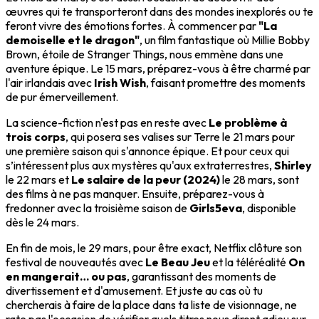
œuvres qui te transporteront dans des mondes inexplorés ou te
feront vivre des émotions fortes. À commencer par
"La
demoiselle et le dragon"
, un film fantastique où Millie Bobby
Brown, étoile de Stranger Things, nous emmène dans une
aventure épique. Le 15 mars, préparez-vous à être charmé par
l'air irlandais avec
Irish Wish
, faisant promettre des moments
de pur émerveillement.
La science-fiction n'est pas en reste avec
Le problème à
trois corps
, qui posera ses valises sur Terre le 21 mars pour
une première saison qui s'annonce épique. Et pour ceux qui
s’intéressent plus aux mystères qu'aux extraterrestres,
Shirley
le 22 mars et
Le salaire de la peur (2024)
le 28 mars, sont
des films à ne pas manquer. Ensuite, préparez-vous à
fredonner avec la troisième saison de
Girls5eva
, disponible
dès le 24 mars.
En fin de mois, le 29 mars, pour être exact, Netflix clôture son
festival de nouveautés avec
Le Beau Jeu
et la téléréalité
On
en mangerait… ou pas
, garantissant des moments de
divertissement et d'amusement. Et juste au cas où tu
chercherais à faire de la place dans ta liste de visionnage, ne