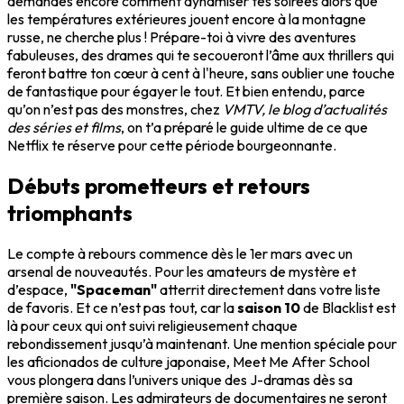
demandes encore comment dynamiser tes soirées alors que
les températures extérieures jouent encore à la montagne
russe, ne cherche plus ! Prépare-toi à vivre des aventures
fabuleuses, des drames qui te secoueront l’âme aux thrillers qui
feront battre ton cœur à cent à l'heure, sans oublier une touche
de fantastique pour égayer le tout. Et bien entendu, parce
qu’on n’est pas des monstres, chez
VMTV, le blog d’actualités
des séries et films
, on t’a préparé le guide ultime de ce que
Netflix te réserve pour cette période bourgeonnante.
Débuts prometteurs et retours
triomphants
Le compte à rebours commence dès le 1er mars avec un
arsenal de nouveautés. Pour les amateurs de mystère et
d’espace,
"Spaceman"
atterrit directement dans votre liste
de favoris. Et ce n’est pas tout, car la
saison 10
de Blacklist est
là pour ceux qui ont suivi religieusement chaque
rebondissement jusqu’à maintenant. Une mention spéciale pour
les aficionados de culture japonaise, Meet Me After School
vous plongera dans l’univers unique des J-dramas dès sa
première saison. Les admirateurs de documentaires ne seront