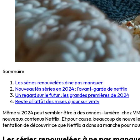
Sommaire
Les séries renouvelées à ne pas manquer
Nouveautés séries en 2024 : l'avant-garde de netflix
Un regard sur le futur : les grandes premières de 2024
Reste à l'affût des mises à jour sur vmtv
Même si 2024 peut sembler être à des années-lumière, chez VMTV, l
nouveaux contenus Netflix. Et pour cause, beaucoup de nouvelles
tentation de découvrir ce que Netflix a dans sa manche pour no
Les séries renouvelées à ne pas manqu