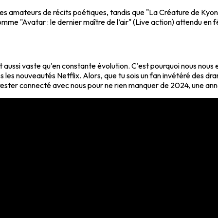
 les amateurs de récits poétiques, tandis que "La Créature de Kyon
e "Avatar : le dernier maître de l’air" (Live action) attendu en févr
 est aussi vaste qu'en constante évolution. C'est pourquoi nous no
s les nouveautés Netflix. Alors, que tu sois un fan invétéré des dra
e rester connecté avec nous pour ne rien manquer de 2024, une ann