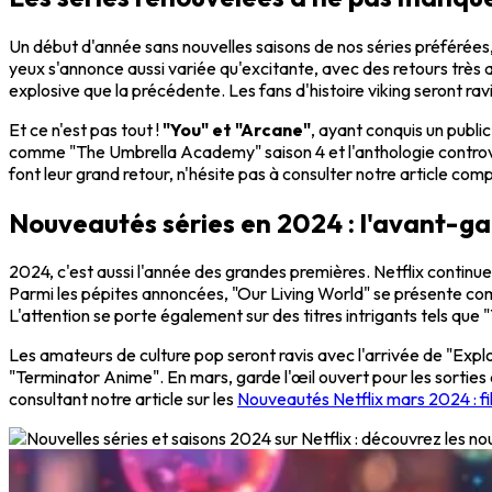
Un début d'année sans nouvelles saisons de nos séries préférées, 
yeux s'annonce aussi variée qu'excitante, avec des retours très a
explosive que la précédente. Les fans d'histoire viking seront ra
Et ce n'est pas tout !
"You" et "Arcane"
, ayant conquis un publi
comme "The Umbrella Academy" saison 4 et l'anthologie contr
font leur grand retour, n'hésite pas à consulter notre article com
Nouveautés séries en 2024 : l'avant-ga
2024, c'est aussi l'année des grandes premières. Netflix contin
Parmi les pépites annoncées, "Our Living World" se présente com
L'attention se porte également sur des titres intrigants tels que
Les amateurs de culture pop seront ravis avec l'arrivée de "Expl
"Terminator Anime". En mars, garde l'œil ouvert pour les sorties
consultant notre article sur les
Nouveautés Netflix mars 2024 : fi