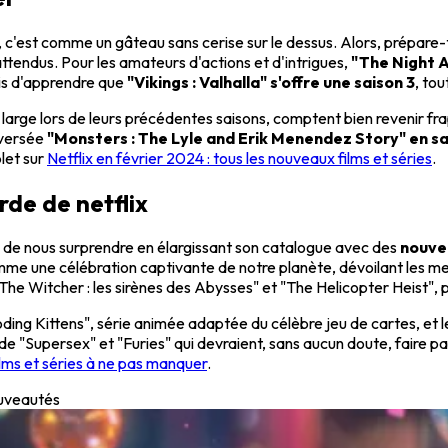
c'est comme un gâteau sans cerise sur le dessus. Alors, prépare-to
ttendus. Pour les amateurs d'actions et d'intrigues,
"The Night A
vis d'apprendre que
"Vikings : Valhalla" s'offre une saison 3
, to
c large lors de leurs précédentes saisons, comptent bien revenir f
oversée
"Monsters : The Lyle and Erik Menendez Story" en sa
plet sur
Netflix en février 2024 : tous les nouveaux films et séries
.
rde de netflix
ue de nous surprendre en élargissant son catalogue avec des
nouvel
me une célébration captivante de notre planète, dévoilant les mer
 "The Witcher : les sirènes des Abysses" et "The Helicopter Heist",
oding Kittens", série animée adaptée du célèbre jeu de cartes, et 
 de "Supersex" et "Furies" qui devraient, sans aucun doute, faire 
lms et séries à ne pas manquer
.