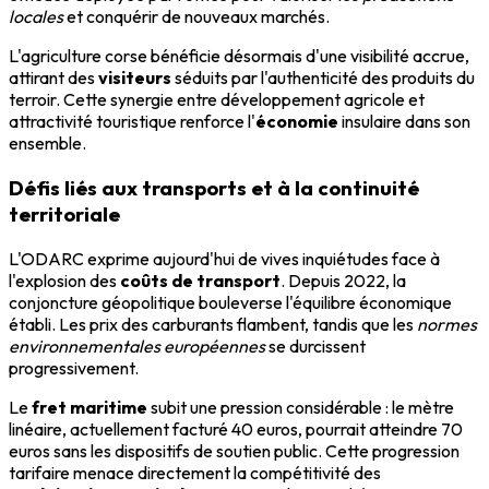
locales
et conquérir de nouveaux marchés.
L'agriculture corse bénéficie désormais d'une visibilité accrue,
attirant des
visiteurs
séduits par l'authenticité des produits du
terroir. Cette synergie entre développement agricole et
attractivité touristique renforce l'
économie
insulaire dans son
ensemble.
Défis liés aux transports et à la continuité
territoriale
L'ODARC exprime aujourd'hui de vives inquiétudes face à
l'explosion des
coûts de transport
. Depuis 2022, la
conjoncture géopolitique bouleverse l'équilibre économique
établi. Les prix des carburants flambent, tandis que les
normes
environnementales européennes
se durcissent
progressivement.
Le
fret maritime
subit une pression considérable : le mètre
linéaire, actuellement facturé 40 euros, pourrait atteindre 70
euros sans les dispositifs de soutien public. Cette progression
tarifaire menace directement la compétitivité des