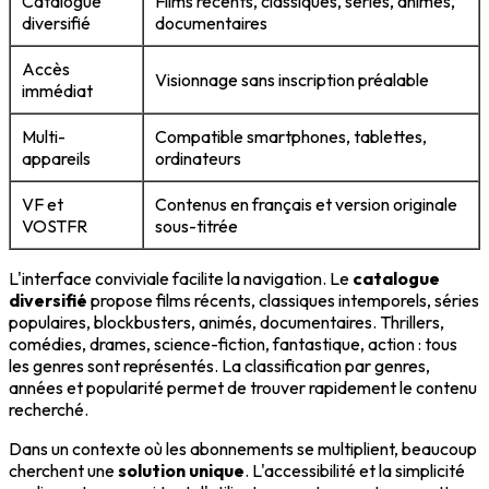
Catalogue
Films récents, classiques, séries, animés,
diversifié
documentaires
Accès
Visionnage sans inscription préalable
immédiat
Multi-
Compatible smartphones, tablettes,
appareils
ordinateurs
VF et
Contenus en français et version originale
VOSTFR
sous-titrée
L'interface conviviale facilite la navigation. Le
catalogue
diversifié
propose films récents, classiques intemporels, séries
populaires, blockbusters, animés, documentaires. Thrillers,
comédies, drames, science-fiction, fantastique, action : tous
les genres sont représentés. La classification par genres,
années et popularité permet de trouver rapidement le contenu
recherché.
Dans un contexte où les abonnements se multiplient, beaucoup
cherchent une
solution unique
. L'accessibilité et la simplicité