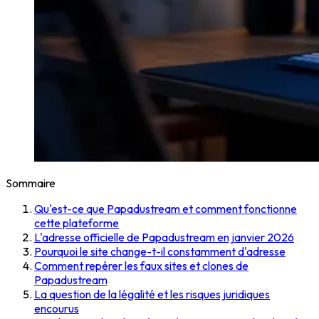
Sommaire
Qu'est-ce que Papadustream et comment fonctionne
cette plateforme
L'adresse officielle de Papadustream en janvier 2026
Pourquoi le site change-t-il constamment d'adresse
Comment repérer les faux sites et clones de
Papadustream
La question de la légalité et les risques juridiques
encourus