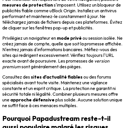
mesures de protection
s'imposent. Utilisez un bloqueur de
publicités fiable comme uBlock Origin. Installez un antivirus
performant et maintenez-le constamment à jour. Ne
téléchargez jamais de fichiers depuis ces plateformes. Évitez
de cliquer sur les fenêtres pop-up et publicités.
Privilégiez un navigateur en
mode privé
ou session isolée. Ne
créez jamais de compte, quelle que soit la promesse affichée.
N'entrez jamais d'informations bancaires. Méfiez-vous des
sites qui redirigent excessivement. Vérifiez toujours l'URL
exacte avant de poursuivre. Les promesses de
version
premium
sont généralement des pièges.
Consultez des
sites d'actualité fiables
ou des forums
spécialisés avant toute visite. Maintenez une vigilance
constante et un esprit critique. La protection ne garantit ni
sécurité totale ni légalité. Combiner plusieurs mesures offre
une
approche défensive
plus solide. Aucune solution unique
ne suffit face à ces menaces multiples.
Pourquoi Papadustream reste-t-il
aussi populaire malgré les risques