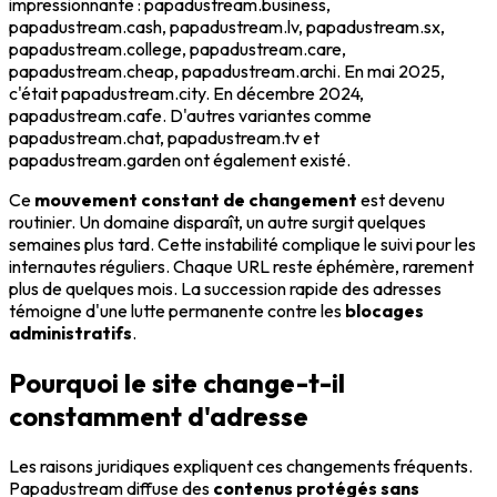
impressionnante : papadustream.business,
papadustream.cash, papadustream.lv, papadustream.sx,
papadustream.college, papadustream.care,
papadustream.cheap, papadustream.archi. En mai 2025,
c'était papadustream.city. En décembre 2024,
papadustream.cafe. D'autres variantes comme
papadustream.chat, papadustream.tv et
papadustream.garden ont également existé.
Ce
mouvement constant de changement
est devenu
routinier. Un domaine disparaît, un autre surgit quelques
semaines plus tard. Cette instabilité complique le suivi pour les
internautes réguliers. Chaque URL reste éphémère, rarement
plus de quelques mois. La succession rapide des adresses
témoigne d'une lutte permanente contre les
blocages
administratifs
.
Pourquoi le site change-t-il
constamment d'adresse
Les raisons juridiques expliquent ces changements fréquents.
Papadustream diffuse des
contenus protégés sans