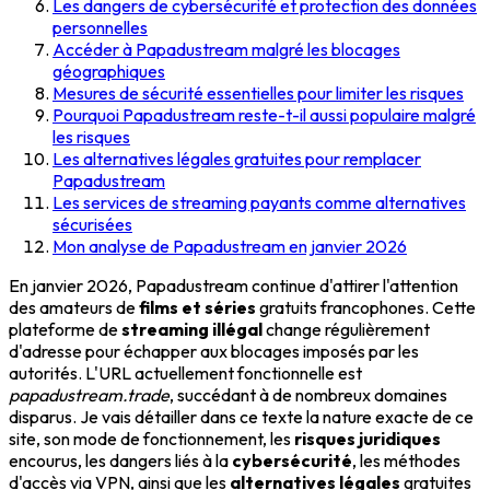
Les dangers de cybersécurité et protection des données
personnelles
Accéder à Papadustream malgré les blocages
géographiques
Mesures de sécurité essentielles pour limiter les risques
Pourquoi Papadustream reste-t-il aussi populaire malgré
les risques
Les alternatives légales gratuites pour remplacer
Papadustream
Les services de streaming payants comme alternatives
sécurisées
Mon analyse de Papadustream en janvier 2026
En janvier 2026, Papadustream continue d'attirer l'attention
des amateurs de
films et séries
gratuits francophones. Cette
plateforme de
streaming illégal
change régulièrement
d'adresse pour échapper aux blocages imposés par les
autorités. L'URL actuellement fonctionnelle est
papadustream.trade
, succédant à de nombreux domaines
disparus. Je vais détailler dans ce texte la nature exacte de ce
site, son mode de fonctionnement, les
risques juridiques
encourus, les dangers liés à la
cybersécurité
, les méthodes
d'accès via VPN, ainsi que les
alternatives légales
gratuites