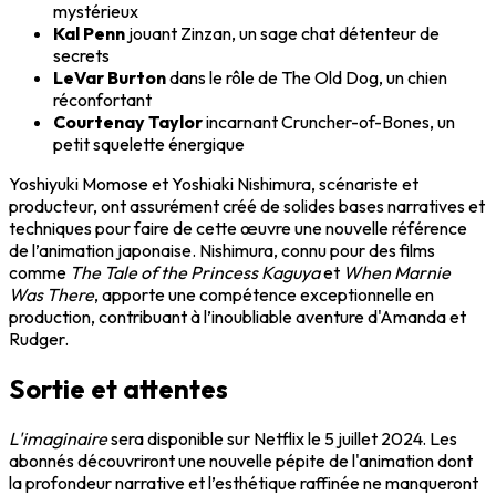
mystérieux
Kal Penn
jouant Zinzan, un sage chat détenteur de
secrets
LeVar Burton
dans le rôle de The Old Dog, un chien
réconfortant
Courtenay Taylor
incarnant Cruncher-of-Bones, un
petit squelette énergique
Yoshiyuki Momose et Yoshiaki Nishimura, scénariste et
producteur, ont assurément créé de solides bases narratives et
techniques pour faire de cette œuvre une nouvelle référence
de l’animation japonaise. Nishimura, connu pour des films
comme
The Tale of the Princess Kaguya
et
When Marnie
Was There
, apporte une compétence exceptionnelle en
production, contribuant à l’inoubliable aventure d'Amanda et
Rudger.
Sortie et attentes
L'imaginaire
sera disponible sur Netflix le 5 juillet 2024. Les
abonnés découvriront une nouvelle pépite de l'animation dont
la profondeur narrative et l’esthétique raffinée ne manqueront