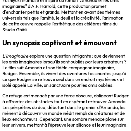
Yoshiyuki Momose et inspiré du roman "Amanda et les amis
imaginaires" d’A.F. Harrold, cette production promet
d'enchanter petits et grands. Mettant en avant des thèmes
universels tels que l’amitié, le deuil et la créativité, l’animation
de cette œuvre rappelle l’esthétique des célèbres films du
Studio Ghibli.
Un synopsis captivant et émouvant
L'imaginaire
explore une question intrigante : que deviennent
les amis imaginaires lorsqu'ils sont oubliés par leurs créateurs ?
Le film suit Amanda et son fidèle compagnon imaginaire,
Rudger. Ensemble, ils vivent des aventures fascinantes jusqu'à
ce que Rudger se retrouve seul dans un endroit mystérieux et
isolé appelé La Ville, un sanctuaire pour les amis oubliés.
Ce refuge est menacé par une force obscure, obligeant Rudger
à affronter des obstacles tout en espérant retrouver Amanda.
Les péripéties du duo, débutant dans le grenier d'Amanda, les
mènent à découvrir un monde inédit rempli de créatures et de
lieux enchanteurs. Cependant, une sombre menace plane sur
leur univers, mettant à l’épreuve leur alliance et leur imaginaire.