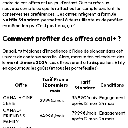
cadre de ces offres est un jeu d'enfant. Que tu crées un
nouveau compte ou que tu rattaches ton compte existant, tu
conserves tes préférences. Ces offres intègrent la formule
Netflix Standard
, permettant à deux utilisateurs de profiter
en même temps. C'est pas beau, ça ?
Comment profiter des offres canal+ ?
On sait, tu trépignes d’impatience à l'idée de plonger dans cet
univers de contenus sans fin. Alors, marque ton calendrier : dès
le
mardi 5 mars 2024
, ces offres seront à ta disposition. Et il y
en a pour tous les goûts (et tous les portefeuilles) !
Tarif Promo
Tarif
Offre
12 premiers
Conditions
Standard
mois
CANAL+ CINE
38,99€/mois
Engagement
29,99€/mois
SERIE
après 12 mois
24 mois
CANAL+
79,99€/mois
Engagement
FRIENDS &
64,99€/mois
après 12 mois
24 mois
FAMILY