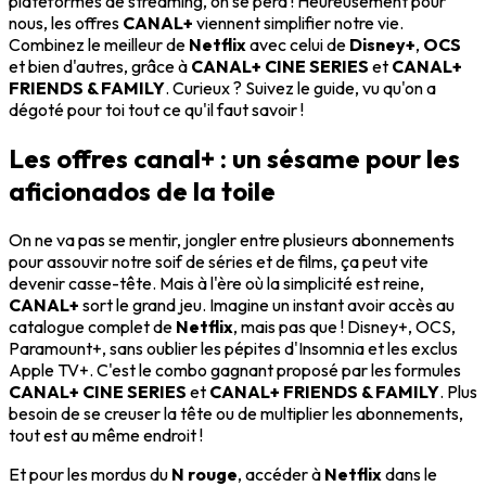
plateformes de streaming, on se perd ! Heureusement pour
nous, les offres
CANAL+
viennent simplifier notre vie.
Combinez le meilleur de
Netflix
avec celui de
Disney+
,
OCS
et bien d'autres, grâce à
CANAL+ CINE SERIES
et
CANAL+
FRIENDS & FAMILY
. Curieux ? Suivez le guide, vu qu'on a
dégoté pour toi tout ce qu'il faut savoir !
Les offres canal+ : un sésame pour les
aficionados de la toile
On ne va pas se mentir, jongler entre plusieurs abonnements
pour assouvir notre soif de séries et de films, ça peut vite
devenir casse-tête. Mais à l'ère où la simplicité est reine,
CANAL+
sort le grand jeu. Imagine un instant avoir accès au
catalogue complet de
Netflix
, mais pas que ! Disney+, OCS,
Paramount+, sans oublier les pépites d'Insomnia et les exclus
Apple TV+. C'est le combo gagnant proposé par les formules
CANAL+ CINE SERIES
et
CANAL+ FRIENDS & FAMILY
. Plus
besoin de se creuser la tête ou de multiplier les abonnements,
tout est au même endroit !
Et pour les mordus du
N rouge
, accéder à
Netflix
dans le