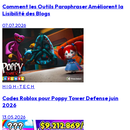
Comment les Outils Paraphraser Améliorent la
Lisibilité des Blogs
07.07.2026
HIGH-TECH
Codes Roblox pour Poppy Tower Defense juin
2026
13.05.2026