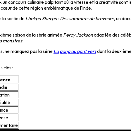
o
, un concours culinaire palpitant où la vitesse et la créativité so
cœur de cette région emblématique de l'Inde.
e la sortie de
Lhakpa Sherpa : Des sommets de bravoure
, un doc
uxième saison de la série animée
Percy Jackson
adaptée des célèbre
es monstres
.
ons, ne manquez pas la série
La gang du gant vert
dont la deuxième 
s clés :
enre
die
ation
éalité
nce
ense
mentaire