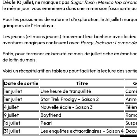
Dès le 10 juillet, ne manquez pas
Sugar Rush : Mexico top chron
le même jour, vous emmènera dans une immersion fascinante au 
Pour les passionnés de nature et d’exploration, le 31 juillet marqu
grimpeurs de l’Himalaya.
Les jeunes (et moins jeunes) trouveront leur bonheur avec la de
aventures magiques continuent avec
Percy Jackson : La mer d
Enfin, pour terminer en beauté ce mois de juillet riche en émoti
de la fin du mois.
Voici un récapitulatif en tableau pour faciliter la lecture des sortie
Date de sortie
Titre
G
1er juillet
Une heure de tranquillité
Comé
1er juillet
Star Trek Prodigy – Saison 2
Anim
4 juillet
Nouvelle école - Saison 3
Télér
9 juillet
Boyfriend
Roma
16 juillet
Pearl
Susp
31 juillet
Les enquêtes extraordinaires – Saison 4
Docu