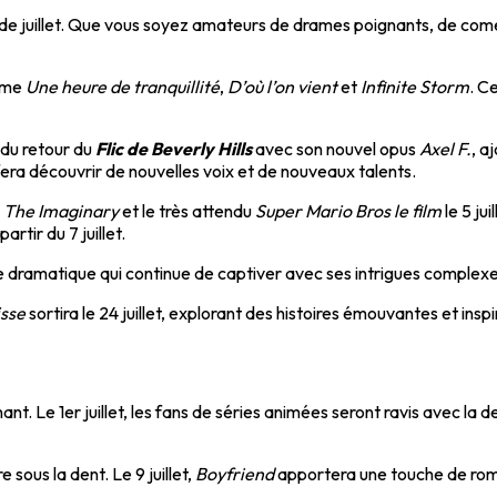
de juillet. Que vous soyez amateurs de drames poignants, de coméd
omme
Une heure de tranquillité
,
D’où l’on vient
et
Infinite Storm
. C
r du retour du
Flic de Beverly Hills
avec son nouvel opus
Axel F.
, a
era découvrir de nouvelles voix et de nouveaux talents.
e
The Imaginary
et le très attendu
Super Mario Bros le film
le 5 ju
partir du 7 juillet.
ie dramatique qui continue de captiver avec ses intrigues complexe
isse
sortira le 24 juillet, explorant des histoires émouvantes et ins
nnant. Le 1er juillet, les fans de séries animées seront ravis avec la
ous la dent. Le 9 juillet,
Boyfriend
apportera une touche de roma