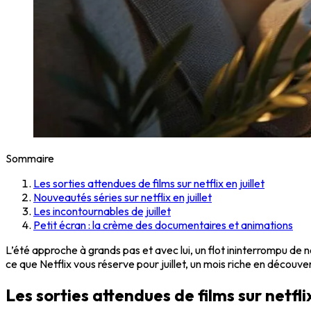
Sommaire
Les sorties attendues de films sur netflix en juillet
Nouveautés séries sur netflix en juillet
Les incontournables de juillet
Petit écran : la crème des documentaires et animations
L’été approche à grands pas et avec lui, un flot ininterrompu de n
ce que Netflix vous réserve pour juillet, un mois riche en découv
Les sorties attendues de films sur netflix