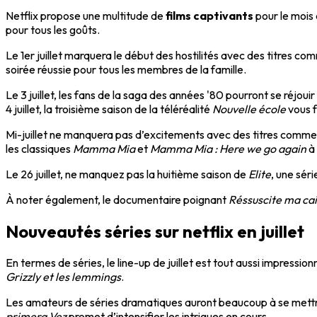
Netflix propose une multitude de
films captivants
pour le mois 
pour tous les goûts.
Le 1er juillet marquera le début des hostilités avec des titres c
soirée réussie pour tous les membres de la famille.
Le 3 juillet, les fans de la saga des années '80 pourront se réjoui
4 juillet, la troisième saison de la téléréalité
Nouvelle école
vous f
Mi-juillet ne manquera pas d’excitements avec des titres comm
les classiques
Mamma Mia
et
Mamma Mia : Here we go again
à 
Le 26 juillet, ne manquez pas la huitième saison de
Elite
, une sér
À noter également, le documentaire poignant
Réssuscite ma ca
Nouveautés séries sur netflix en juillet
En termes de séries, le line-up de juillet est tout aussi impressio
Grizzly et les lemmings
.
Les amateurs de séries dramatiques auront beaucoup à se mettre s
primera Vez
promet d’intensifier les intrigues en cours.