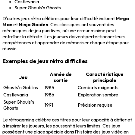
Castlevania
Super Ghouls’n Ghosts
D'autres jeux rétro célèbres pour leur difficulté incluent
Mega
Man
et
Ninja Gaiden
. Ces classiques ont souvent des
mécaniques de jeu punitives, où une erreur minime peut
entraîner la défaite. Les joueurs doivent perfectionner leurs
compétences et apprendre de mémoriser chaque étape pour
réussir.
Exemples de jeux rétro difficiles
Année de
Caractéristique
Jeu
sortie
principale
Ghosts'n Goblins
1985
Combats exigeants
Castlevania
1986
Exploration sombre
Super Ghouls’n
1991
Précision requise
Ghosts
Le rétrogaming célèbre ces titres pour leur capacité à défier et
à inspirer les joueurs, les poussant à leurs limites. Ces jeux
possèdent une place spéciale dans l'histoire des jeux vidéo en