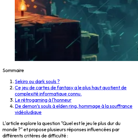
Sommaire
Sekiro ou dark souls ?
Ce jeu de cartes de fantasy a le plus haut quotient de
complexité informatique connu.
Le rétrogaming à l'honneur
De demon’s souls à elden ring, hommage à la souffrance
vidéoludique
L'article explore la question "Quel est le jeu le plus dur du
monde ?" et propose plusieurs réponses influencées par
différents critères de difficulté :