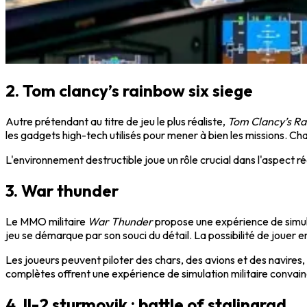
2. Tom clancy’s rainbow six siege
Autre prétendant au titre de jeu le plus réaliste,
Tom Clancy’s Ra
les gadgets high-tech utilisés pour mener à bien les missions. Ch
L'environnement destructible joue un rôle crucial dans l'aspect r
3. War thunder
Le MMO militaire
War Thunder
propose une expérience de simulat
jeu se démarque par son souci du détail. La possibilité de jouer en r
Les joueurs peuvent piloter des chars, des avions et des navir
complètes offrent une expérience de simulation militaire convai
4. Il-2 sturmovik : battle of stalingrad