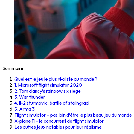
Sommaire
Quel est le jeu le plus réaliste au monde ?
1. Microsoft flight simulator 2020
2. Tom clancy’s rainbow six siege
3. War thunder
4. Il-2 sturmovik : battle of stalingrad
5. Arma 3
Flight simulator – pas loin d’être le plus beau jeu du monde
X-plane 11 – le concurrent de flight simulator
Les autres jeux notables pour leur réalisme