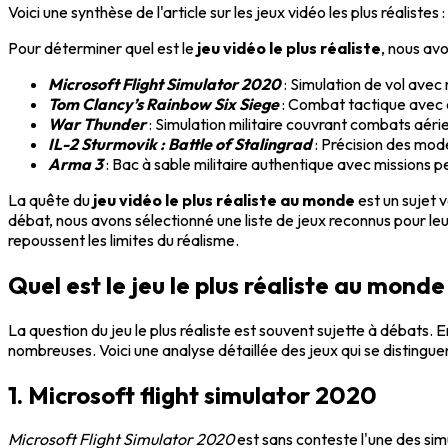
Voici une synthèse de l'article sur les jeux vidéo les plus réalistes :
Pour déterminer quel est le
jeu vidéo le plus réaliste
, nous avo
Microsoft Flight Simulator 2020
: Simulation de vol avec
Tom Clancy’s Rainbow Six Siege
: Combat tactique avec 
War Thunder
: Simulation militaire couvrant combats aérie
IL-2 Sturmovik : Battle of Stalingrad
: Précision des mod
Arma 3
: Bac à sable militaire authentique avec missions p
La quête du
jeu vidéo le plus réaliste au monde
est un sujet v
débat, nous avons sélectionné une liste de jeux reconnus pour le
repoussent les limites du réalisme.
Quel est le jeu le plus réaliste au monde
La question du jeu le plus réaliste est souvent sujette à débats. E
nombreuses. Voici une analyse détaillée des jeux qui se distinguent 
1. Microsoft flight simulator 2020
Microsoft Flight Simulator 2020
est sans conteste l'une des sim