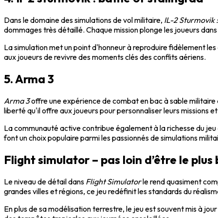
Dans le domaine des simulations de vol militaire,
IL-2 Sturmovik :
dommages très détaillé. Chaque mission plonge les joueurs dans 
La simulation met un point d'honneur à reproduire fidèlement les
aux joueurs de revivre des moments clés des conflits aériens.
5. Arma 3
Arma 3
offre une expérience de combat en bac à sable militaire d
liberté qu'il offre aux joueurs pour personnaliser leurs missions e
La communauté active contribue également à la richesse du jeu a
font un choix populaire parmi les passionnés de simulations militai
Flight simulator – pas loin d’être le pl
Le niveau de détail dans
Flight Simulator
le rend quasiment comp
grandes villes et régions, ce jeu redéfinit les standards du réalism
En plus de sa modélisation terrestre, le jeu est souvent mis à jo