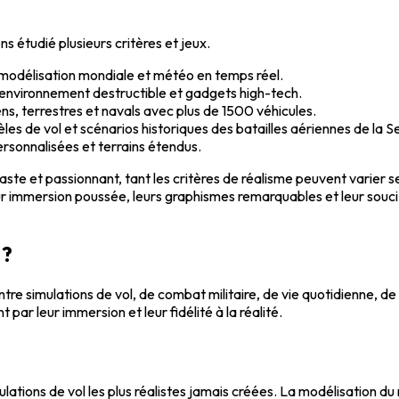
ns étudié plusieurs critères et jeux.
 modélisation mondiale et météo en temps réel.
environnement destructible et gadgets high-tech.
ns, terrestres et navals avec plus de 1500 véhicules.
èles de vol et scénarios historiques des batailles aériennes de la
ersonnalisées et terrains étendus.
aste et passionnant, tant les critères de réalisme peuvent varier s
ur immersion poussée, leurs graphismes remarquables et leur souci
 ?
ntre simulations de vol, de combat militaire, de vie quotidienne, de
par leur immersion et leur fidélité à la réalité.
ulations de vol les plus réalistes jamais créées. La modélisation 