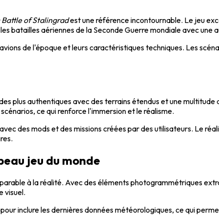
 Battle of Stalingrad
est une référence incontournable. Le jeu exce
les batailles aériennes de la Seconde Guerre mondiale avec une a
 avions de l'époque et leurs caractéristiques techniques. Les scén
es plus authentiques avec des terrains étendus et une multitude de
t scénarios, ce qui renforce l'immersion et le réalisme.
vec des mods et des missions créées par des utilisateurs. Le réa
res.
us beau jeu du monde
arable à la réalité. Avec des éléments photogrammétriques extrai
e visuel.
ur pour inclure les dernières données météorologiques, ce qui perme