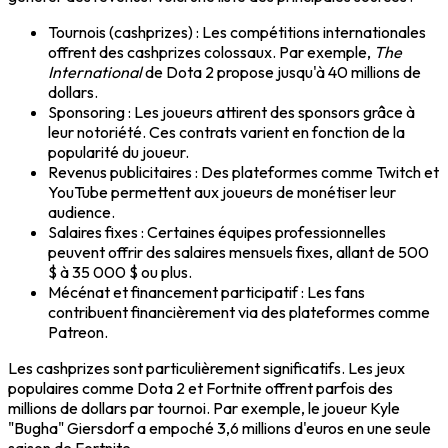
Tournois (cashprizes)
: Les compétitions internationales
offrent des cashprizes colossaux. Par exemple,
The
International
de
Dota 2
propose jusqu'à 40 millions de
dollars.
Sponsoring
: Les joueurs attirent des sponsors grâce à
leur notoriété. Ces contrats varient en fonction de la
popularité du joueur.
Revenus publicitaires
: Des plateformes comme
Twitch
et
YouTube
permettent aux joueurs de monétiser leur
audience.
Salaires fixes
: Certaines équipes professionnelles
peuvent offrir des salaires mensuels fixes, allant de 500
$ à 35 000 $ ou plus.
Mécénat et financement participatif
: Les fans
contribuent financièrement via des plateformes comme
Patreon
.
Les
cashprizes
sont particulièrement significatifs. Les jeux
populaires comme
Dota 2
et
Fortnite
offrent parfois des
millions de dollars par tournoi. Par exemple, le joueur
Kyle
"Bugha" Giersdorf
a empoché 3,6 millions d'euros en une seule
saison de Fortnite.