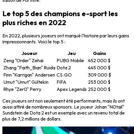
Le top 5 des champions e-sport les
plus riches en 2022
En 2022, plusieurs joueurs ont marqué l'histoire par leurs gains
impressionnants. Voici le top 5 :
Joueur
Jeu
Gains
Zeng "Order" Zehai
PUBG Mobile
452 000 $
Zhang "Faith_Bian" Ruida
Dota 2
445 000 $
Finn "Karrigan" Andersen
CS :GO
309 000 $
Umut "Umut" Gültekin
FIFA
253 000 $
Rhye "Zer0" Perry
Apex Legends
252 000 $
Ces joueurs ont non seulement été performants, mais ils ont
aussi attiré de nombreux sponsors. Le joueur
Johan "N0tail"
Sundstein
de
Dota 2
est un exemple avec un revenu total de
plus de 7,2 millions de dollars.