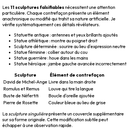
Les
11 sculptures falsifiables
nécessitent une attention
particulière. Chaque contrefaçon présente un élément
anachronique ou modifié qui trahit sa nature artificielle. Je
vérifie systématiquement ces détails révélateurs.
Statuette antique : antennes et yeux brillants ajoutés
Statue athlétique : montre au poignet droit
Sculpture déterminée : sourire au lieu d'expression neutre
Statue féminine : collier autour du cou
Statue guerrière : houe dans les mains
Statue héroïque : jambe gauche avancée incorrectement
Sculpture
Élément de contrefaçon
David de Michel-Ange
Livre dans la main droite
Romulus et Remus
Louve qui tire la langue
Buste de Néfertiti
Boucle d'oreille ajoutée
Pierre de Rosette
Couleur bleue au lieu de grise
La
sculpture singulière
présente un couvercle supplémentaire
sur sa forme originale. Cette modification subtile peut
échapper à une observation rapide.