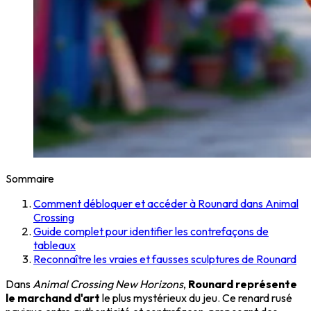
Sommaire
Comment débloquer et accéder à Rounard dans Animal
Crossing
Guide complet pour identifier les contrefaçons de
tableaux
Reconnaître les vraies et fausses sculptures de Rounard
Dans
Animal Crossing New Horizons
,
Rounard représente
le marchand d'art
le plus mystérieux du jeu. Ce renard rusé