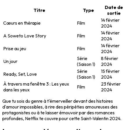
Date de
Titre
Type
sortie
14 février
Cœurs en thérapie
Film
2024
14 février
A Soweto Love Story
Film
2024
14 février
Prise au jeu
Film
2024
Série
8 février
Un jour
(Saison 1)
2024
Série
15 février
Ready, Set, Love
(Saison 1)
2024
À travers ma fenêtre 3 : Les yeux
23 février
Film
dans les yeux
2024
Que tu sois du genre à t'émerveiller devant des histoires
d'amour impossibles, à rire des péripéties amoureuses des
protagonistes ou à te laisser émouvoir par des romances
profondes, Netflix te couvre pour cette Saint-Valentin 2024.