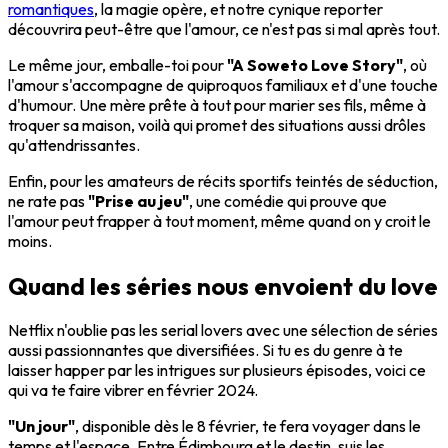
romantiques
, la magie opère, et notre cynique reporter
découvrira peut-être que l'amour, ce n'est pas si mal après tout.
Le même jour, emballe-toi pour
"A Soweto Love Story"
, où
l'amour s'accompagne de quiproquos familiaux et d'une touche
d'humour. Une mère prête à tout pour marier ses fils, même à
troquer sa maison, voilà qui promet des situations aussi drôles
qu'attendrissantes.
Enfin, pour les amateurs de récits sportifs teintés de séduction,
ne rate pas
"Prise au jeu"
, une comédie qui prouve que
l'amour peut frapper à tout moment, même quand on y croit le
moins.
Quand les séries nous envoient du love
Netflix n'oublie pas les serial lovers avec une sélection de séries
aussi passionnantes que diversifiées. Si tu es du genre à te
laisser happer par les intrigues sur plusieurs épisodes, voici ce
qui va te faire vibrer en février 2024.
"Un jour"
, disponible dès le 8 février, te fera voyager dans le
temps et l'espace. Entre Édimbourg et le destin, suis les