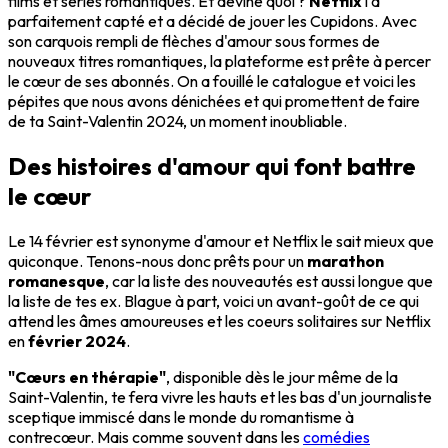
films et séries romantiques. Et devine quoi ?
Netflix
l'a
parfaitement capté et a décidé de jouer les Cupidons. Avec
son carquois rempli de flèches d'amour sous formes de
nouveaux titres romantiques, la plateforme est prête à percer
le cœur de ses abonnés. On a fouillé le catalogue et voici les
pépites que nous avons dénichées et qui promettent de faire
de ta Saint-Valentin 2024, un moment inoubliable.
Des histoires d'amour qui font battre
le cœur
Le 14 février est synonyme d'amour et Netflix le sait mieux que
quiconque. Tenons-nous donc prêts pour un
marathon
romanesque
, car la liste des nouveautés est aussi longue que
la liste de tes ex. Blague à part, voici un avant-goût de ce qui
attend les âmes amoureuses et les coeurs solitaires sur Netflix
en
février 2024
.
"Cœurs en thérapie"
, disponible dès le jour même de la
Saint-Valentin, te fera vivre les hauts et les bas d'un journaliste
sceptique immiscé dans le monde du romantisme à
contrecœur. Mais comme souvent dans les
comédies