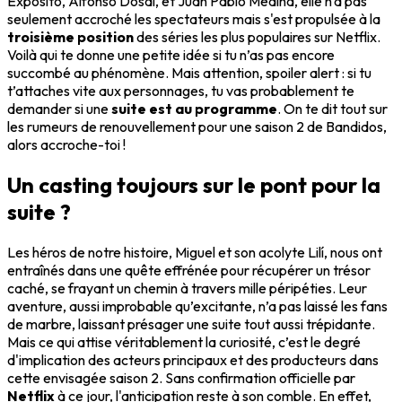
Expósito, Alfonso Dosal, et Juan Pablo Medina, elle n'a pas
seulement accroché les spectateurs mais s'est propulsée à la
troisième position
des séries les plus populaires sur Netflix.
Voilà qui te donne une petite idée si tu n’as pas encore
succombé au phénomène. Mais attention, spoiler alert : si tu
t’attaches vite aux personnages, tu vas probablement te
demander si une
suite est au programme
. On te dit tout sur
les rumeurs de renouvellement pour une saison 2 de Bandidos,
alors accroche-toi !
Un casting toujours sur le pont pour la
suite ?
Les héros de notre histoire, Miguel et son acolyte Lilí, nous ont
entraînés dans une quête effrénée pour récupérer un trésor
caché, se frayant un chemin à travers mille péripéties. Leur
aventure, aussi improbable qu’excitante, n’a pas laissé les fans
de marbre, laissant présager une suite tout aussi trépidante.
Mais ce qui attise véritablement la curiosité, c’est le degré
d'implication des acteurs principaux et des producteurs dans
cette envisagée saison 2. Sans confirmation officielle par
Netflix
à ce jour, l'anticipation reste à son comble. En effet,