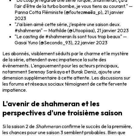
"Du coup je regarde une série turque, Shahmeran, ça a
l'air d'être de la turbo bombe, je vous tiens au courant." —
Panna Cotta Fléministe (@foutez
moi
la_p), 21 janvier
2023
"J’ai bien aimé cette série, j’espère une saison deux.
#shahmeran" — Mathilde (@Utoopiiaa), 21 janvier 2023
"Le casting de #shahmeran ils sont tous trop beaux" —
Gasai Yuno (@Secondo_93), 22 janvier 2023
Les abonnés, visiblement séduits par le charme et le mystère
de la série, attendent avec impatience la suite des
événements. L'engouement pour les acteurs principaux,
notamment Serenay Sarıkaya et Burak Deniz, ajoute une
dimension supplémentaire à cette attente. Les discussions sur
les forums et réseaux sociaux témoignent de cette fervente
impatience.
L'avenir de shahmeran et les
perspectives d'une troisième saison
Si la saison 2 de
Shahmeran
confirme le succès de la première,
les chances pour une saison 3 semblent probables. Bien que