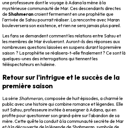
une professeure dont le voyage à Adana la mène à la
mystérieuse communauté de Mar. Ces descendants directes
de
Shahmeran
croient fermement en une prophétie que
l'arrivée de Sahsu pourrait réaliser. La rencontre avec Maran
bouleversera son existence, et rien ne sera jamais plus pareil.
Les fans se demandent comment les relations entre Sahsu et
les membres de Mar évolueront. Auront-ils des réponses aux
nombreuses questions laissées en suspens durant la première
saison ? La prophétie se réalisera-t-elle finalement ? Ce sont là
quelques-unes des interrogations qui tiennent les
téléspectateurs en haleine.
Retour sur l'intrigue et le succès de la
première saison
La série
Shahmeran
, composée de huit épisodes, a charmé le
public avec une histoire qui combine romance et légendes. Elle
suit Sahsu, professeure invitée à enseigner à Adana, qui en
profite pour questionner son grand-père sur l'abandon de sa
mère. Cette quête la conduit à la communauté secrète de Mar
et à la découverte de la légende de Shahmeran, symbole de