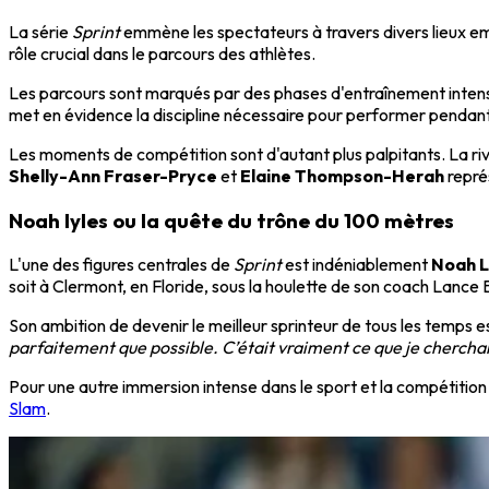
La série
Sprint
emmène les spectateurs à travers divers lieux em
rôle crucial dans le parcours des athlètes.
Les parcours sont marqués par des phases d'entraînement intens
met en évidence la discipline nécessaire pour performer pendan
Les moments de compétition sont d'autant plus palpitants. La ri
Shelly-Ann Fraser-Pryce
et
Elaine Thompson-Herah
repré
Noah lyles ou la quête du trône du 100 mètres
L'une des figures centrales de
Sprint
est indéniablement
Noah L
soit à Clermont, en Floride, sous la houlette de son coach Lance 
Son ambition de devenir le meilleur sprinteur de tous les temps e
parfaitement que possible. C’était vraiment ce que je chercha
Pour une autre immersion intense dans le sport et la compétition 
Slam
.