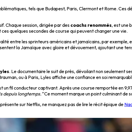
blématiques, tels que Budapest, Paris, Clermont et Rome. Ces dé
if. Chaque session, dirigée par des
coachs renommés
, est une 
t ces quelques secondes de course qui peuvent changer une vie.
valité entre les sprinteurs américains et jamaïcains, par exemple
sentent la Jamaïque avec gloire et dévouement, ajoutant une ten
yles
. Le documentaire le suit de près, dévoilant non seulement ses
Brauman, ou à Paris, Lyles affiche une confiance en soi remarquabl
st un fil conducteur captivant. Après une course remportée en 9,97
is depuis longtemps.”
Ce moment marque un point culminant de sa
présente sur Netflix, ne manquez pas de lire le récit épique de
Nad