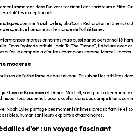
ement immergés dans l’univers fascinant des sprinteurs d’élite. G
ces athlètes exceptionnels.
blématiques comme
Noah Lyles
, Sha’Carri Richardson et Shericka 
 perspective humaine sur le monde de l’athlétisme.
rformances impressionnantes mais aussi par sa personnalité flamboy
lle. Dans l’épisode intitulé "Heir To The Throne", il déclare avec a
orsqu’on le compare à d'autres champions comme Marcell Jacobs, pè
isme moderne
ulisses de l’athlétisme de haut niveau. En suivant les athlètes dans 
s que
Lance Brauman
et Dennis Mitchell, sont particulièrement e
echnique, tous essentiels pour exceller dans des compétitions com
le, Noah Lyles partage des moments intimes avec sa famille et son 
ssibles, humanisant leurs exploits extraordinaires.
ailles d’or : un voyage fascinant