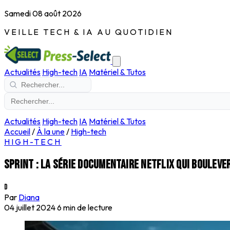
Samedi 08 août 2026
VEILLE TECH & IA AU QUOTIDIEN
Actualités
High-tech
IA
Matériel & Tutos
Actualités
High-tech
IA
Matériel & Tutos
Accueil
/
À la une
/
High-tech
HIGH-TECH
Sprint : la série documentaire Netflix qui bouleve
D
Par
Diana
04 juillet 2024
6 min de lecture