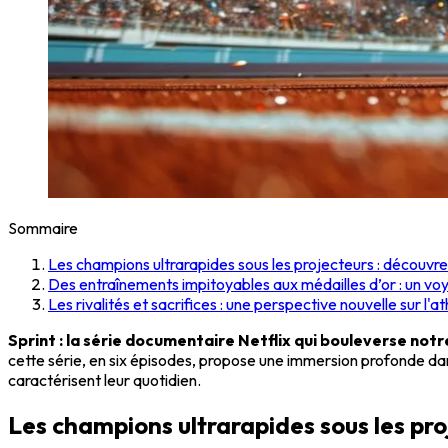
Sommaire
Les champions ultrarapides sous les projecteurs : découvrez
Des entraînements impitoyables aux médailles d’or : un vo
Les rivalités et sacrifices : une perspective nouvelle sur l'a
Sprint : la série documentaire Netflix qui bouleverse not
cette série, en six épisodes, propose une immersion profonde dans
caractérisent leur quotidien.
Les champions ultrarapides sous les proj