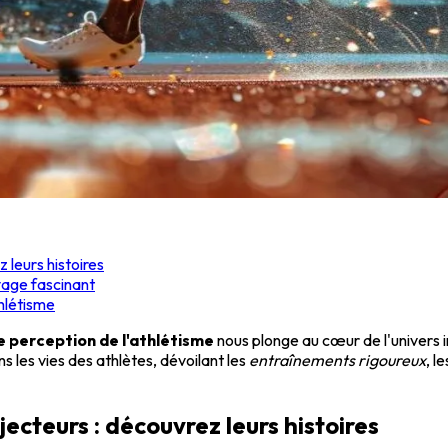
 leurs histoires
yage fascinant
thlétisme
re perception de l'athlétisme
nous plonge au cœur de l'univers i
 les vies des athlètes, dévoilant les
entraînements rigoureux
, l
ecteurs : découvrez leurs histoires