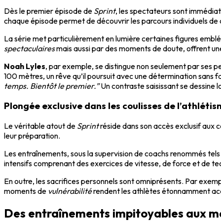
Dès le premier épisode de
Sprint
, les spectateurs sont immédiat
chaque épisode permet de découvrir les parcours individuels de 
La série met particulièrement en lumière certaines figures em
spectaculaires
mais aussi par des moments de doute, offrent une
Noah Lyles
, par exemple, se distingue non seulement par ses pe
100 mètres, un rêve qu’il poursuit avec une détermination sans fai
temps. Bientôt le premier.”
Un contraste saisissant se dessine l
Plongée exclusive dans les coulisses de l’athlét
Le véritable atout de
Sprint
réside dans son accès exclusif aux co
leur préparation.
Les entraînements, sous la supervision de coachs renommés tel
intensifs comprenant des exercices de vitesse, de force et de t
En outre, les sacrifices personnels sont omniprésents. Par exemp
moments de
vulnérabilité
rendent les athlètes étonnamment acce
Des entraînements impitoyables aux méd