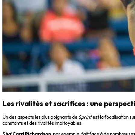
Les rivalités et sacrifices : une perspect
Un des aspects les plus poignants de
Sprint
est la focalisation su
constants et des rivalités impitoyables.
Sha’Carri Richardson
, par exemple, fait face à de nombreuses