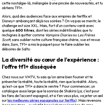
cette nostalgie-là, mélangée à une pincée de nouveautés, et tu
obtiens TF1+.
Alors, quid des audiences face aux empires de Netflix et
Disney+ ambiançant déjà nos soirées ? On va pas se mentir, le
challenge est size XXL. Mais, fort d'un contenu varié avec
quelque
600 titres
, dont les séries indétrônables que tu
rechignes à quitter comme
Vampire Diaries
ou
Les Frères
Scott
, sans oublier notre culture française chérie, vue et revue
dans
Sam
, TF1+ a mis le paquet pour te faire oublier les
déboires de Salto.
La diversité au cœur de l'expérience :
l'offre tf1+ disséquée
Chez nous sur VMTV, tu sais qu'on aime bien fouiner et te
présenter la réalité, toute la réalité, rien que la réalité. Alors,
qu'est-ce que TF1+ a dans le ventre ? Pour commencer, un
catalogue aussi large que la sonrisa de Shakira (ça, c'est pour
les fans de l'accent espagnol, et si t'en veux plus, va jeter un œil
sur
les meilleures séries espagnoles sur Netflix
). Mais revenons