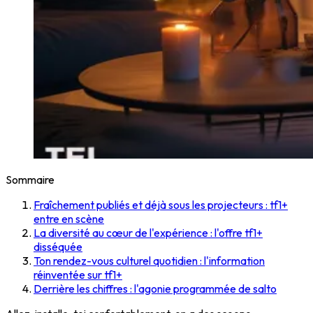
Sommaire
Fraîchement publiés et déjà sous les projecteurs : tf1+
entre en scène
La diversité au cœur de l'expérience : l'offre tf1+
disséquée
Ton rendez-vous culturel quotidien : l'information
réinventée sur tf1+
Derrière les chiffres : l'agonie programmée de salto