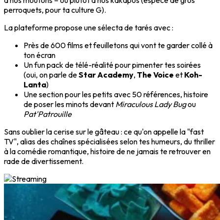
à nos moutons – ou plutôt à nos kakapos (espèce de gros
perroquets, pour ta culture G).
La plateforme propose une sélecta de tarés avec :
Près de 600 films et feuilletons qui vont te garder collé à
ton écran
Un fun pack de télé-réalité pour pimenter tes soirées
(oui, on parle de
Star Academy
,
The Voice
et
Koh-
Lanta
)
Une section pour les petits avec 50 références, histoire
de poser les minots devant
Miraculous Lady Bug
ou
Pat'Patrouille
Sans oublier la cerise sur le gâteau : ce qu'on appelle la "fast
TV", alias des chaînes spécialisées selon tes humeurs, du thriller
à la comédie romantique, histoire de ne jamais te retrouver en
rade de divertissement.