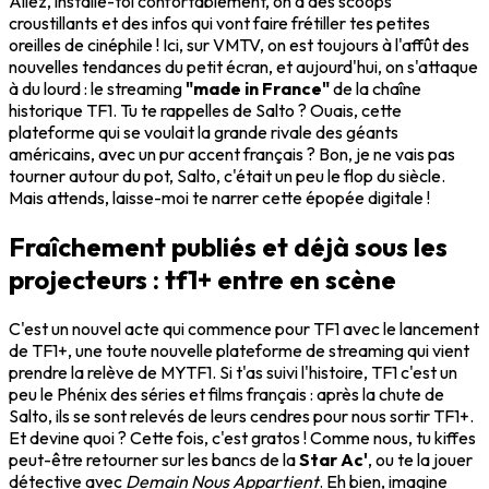
Allez, installe-toi confortablement, on a des scoops
croustillants et des infos qui vont faire frétiller tes petites
oreilles de cinéphile ! Ici, sur VMTV, on est toujours à l'affût des
nouvelles tendances du petit écran, et aujourd'hui, on s'attaque
à du lourd : le streaming
"made in France"
de la chaîne
historique TF1. Tu te rappelles de Salto ? Ouais, cette
plateforme qui se voulait la grande rivale des géants
américains, avec un pur accent français ? Bon, je ne vais pas
tourner autour du pot, Salto, c'était un peu le flop du siècle.
Mais attends, laisse-moi te narrer cette épopée digitale !
Fraîchement publiés et déjà sous les
projecteurs : tf1+ entre en scène
C'est un nouvel acte qui commence pour TF1 avec le lancement
de TF1+, une toute nouvelle plateforme de streaming qui vient
prendre la relève de MYTF1. Si t'as suivi l'histoire, TF1 c'est un
peu le Phénix des séries et films français : après la chute de
Salto, ils se sont relevés de leurs cendres pour nous sortir TF1+.
Et devine quoi ? Cette fois, c'est gratos ! Comme nous, tu kiffes
peut-être retourner sur les bancs de la
Star Ac'
, ou te la jouer
détective avec
Demain Nous Appartient
. Eh bien, imagine