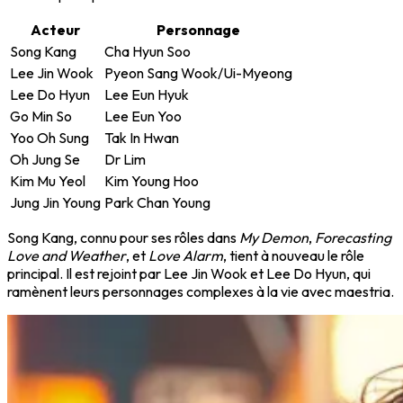
Acteur
Personnage
Song Kang
Cha Hyun Soo
Lee Jin Wook
Pyeon Sang Wook/Ui-Myeong
Lee Do Hyun
Lee Eun Hyuk
Go Min So
Lee Eun Yoo
Yoo Oh Sung
Tak In Hwan
Oh Jung Se
Dr Lim
Kim Mu Yeol
Kim Young Hoo
Jung Jin Young
Park Chan Young
Song Kang, connu pour ses rôles dans
My Demon
,
Forecasting
Love and Weather
, et
Love Alarm
, tient à nouveau le rôle
principal. Il est rejoint par Lee Jin Wook et Lee Do Hyun, qui
ramènent leurs personnages complexes à la vie avec maestria.