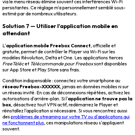
via le menu réseau élimine souvent ces interférences Wi-Fi
persistantes. Ce réglage m'a personnellement semblé sous-
estimé par de nombreux utilisateurs.
Solution 7 — Utiliser l'application mobile en
attendant
L'
application mobile Freebox Connect
, officielle et
gratuite, permet de contrôler le Player via Wi-Fi sur les
modèles Révolution, Delta et One. Les applications tierces
FreeTéléc
et
Télécommande pour Freebox
sont disponibles
sur App Store et Play Store sans frais.
Condition indispensable : connectez votre smartphone au
réseau Freebox-XXXXXX
, jamais en données mobiles ni sur
un réseau invité. En cas de déconnexions répétées, activez les
autorisations d'arrière-plan. Si l'
application ne trouve pas la
box
, désactivez tout VPN actif, redémarrez le Player et
réinstallez l'application si nécessaire. Si vous rencontrez aussi
des
problèmes de streaming sur votre TV ou d'applications qui
ne fonctionnent plus
, ces manipulations réseau s'appliquent
souvent.