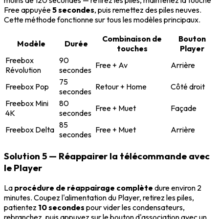
moins de 120 secondes — retirez les piles, maintenez la touche
Free appuyée
5 secondes
, puis remettez des piles neuves.
Cette méthode fonctionne sur tous les modèles principaux.
Combinaison de
Bouton
Modèle
Durée
touches
Player
Freebox
90
Free + Av
Arrière
Révolution
secondes
75
Freebox Pop
Retour + Home
Côté droit
secondes
Freebox Mini
80
Free + Muet
Façade
4K
secondes
85
Freebox Delta
Free + Muet
Arrière
secondes
Solution 5 — Réappairer la télécommande avec
le Player
La
procédure de réappairage complète
dure environ 2
minutes. Coupez l'alimentation du Player, retirez les piles,
patientez
10 secondes
pour vider les condensateurs,
rebranchez, puis appuyez sur le bouton d'association avec un