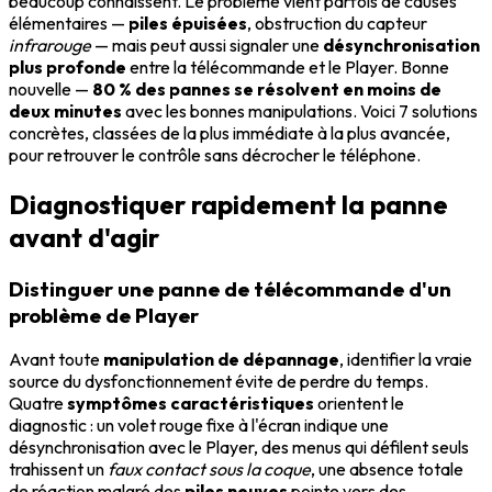
beaucoup connaissent. Le problème vient parfois de causes
élémentaires —
piles épuisées
, obstruction du capteur
infrarouge
— mais peut aussi signaler une
désynchronisation
plus profonde
entre la télécommande et le Player. Bonne
nouvelle —
80 % des pannes se résolvent en moins de
deux minutes
avec les bonnes manipulations. Voici 7 solutions
concrètes, classées de la plus immédiate à la plus avancée,
pour retrouver le contrôle sans décrocher le téléphone.
Diagnostiquer rapidement la panne
avant d'agir
Distinguer une panne de télécommande d'un
problème de Player
Avant toute
manipulation de dépannage
, identifier la vraie
source du dysfonctionnement évite de perdre du temps.
Quatre
symptômes caractéristiques
orientent le
diagnostic : un volet rouge fixe à l'écran indique une
désynchronisation avec le Player, des menus qui défilent seuls
trahissent un
faux contact sous la coque
, une absence totale
de réaction malgré des
piles neuves
pointe vers des