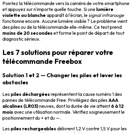
Pointez la télécommande vers la caméra de votre smartphone
et appuyez sur n'importe quelle touche. Si une
lumière
violette ou blanche
apparaît à l'écran, le
signal infrarouge
fonctionne encore. Aucune lumière visible ? Le problème vient
des piles ou de la télécommande elle-même. Ce test prend
moins de 20 secondes
et forme le point de départ de tout
diagnostic sérieux.
Les 7 solutions pour réparer votre
télécommande Freebox
Solution 1 et 2 — Changer les piles et lever les
obstacles
Les
piles déchargées
représentent la cause numéro 1 des
pannes de télécommande Free. Privilégiez des piles
AAA
alcalines (LR03)
neuves, dont la durée de vie atteint
6 à 12
mois
avec une utilisation normale. Vérifiez soigneusement le
positionnement du + et du —.
Les
piles rechargeables
délivrent 1,2 V contre 1,5 V pour les