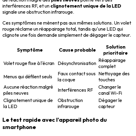
interférences RF, et un
clignotement unique de la LED
signale une obstruction infrarouge.
Ces symptômes ne mènent pas aux mêmes solutions. Un volet
rouge réclame un réappairage total, tandis qu'une LED qui
clignote une fois demande simplement de dégager le capteur.
Solution
Symptôme
Cause probable
prioritaire
Réappairage
Volet rouge fixe à l'écran
Désynchronisation
complet
Faux contact sous
Nettoyage des
Menus qui défilent seuls
la coque
touches
Aucune réaction malgré
Changer le
Interférences RF
piles neuves
canal Wi-Fi
Clignotement unique de
Obstruction
Dégager le
la LED
infrarouge
capteur
Le test rapide avec l'appareil photo du
smartphone