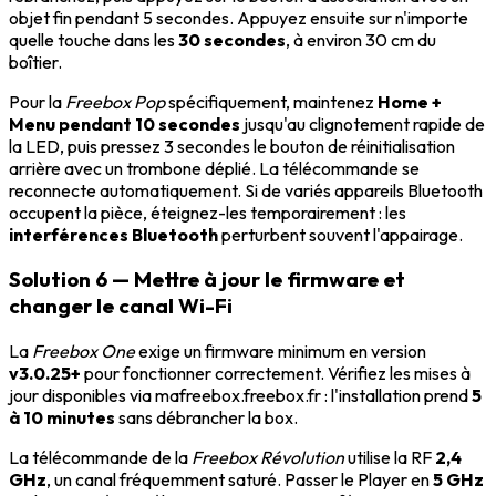
objet fin pendant 5 secondes. Appuyez ensuite sur n'importe
quelle touche dans les
30 secondes
, à environ 30 cm du
boîtier.
Pour la
Freebox Pop
spécifiquement, maintenez
Home +
Menu pendant 10 secondes
jusqu'au clignotement rapide de
la LED, puis pressez 3 secondes le bouton de réinitialisation
arrière avec un trombone déplié. La télécommande se
reconnecte automatiquement. Si de variés appareils Bluetooth
occupent la pièce, éteignez-les temporairement : les
interférences Bluetooth
perturbent souvent l'appairage.
Solution 6 — Mettre à jour le firmware et
changer le canal Wi-Fi
La
Freebox One
exige un firmware minimum en version
v3.0.25+
pour fonctionner correctement. Vérifiez les mises à
jour disponibles via mafreebox.freebox.fr : l'installation prend
5
à 10 minutes
sans débrancher la box.
La télécommande de la
Freebox Révolution
utilise la RF
2,4
GHz
, un canal fréquemment saturé. Passer le Player en
5 GHz