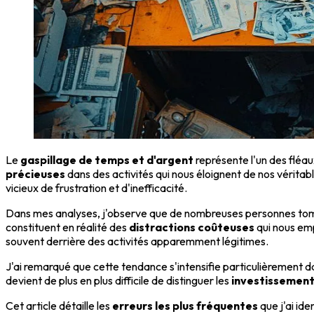
Le
gaspillage de temps et d'argent
représente l'un des fléa
précieuses
dans des activités qui nous éloignent de nos vérita
vicieux de frustration et d'inefficacité.
Dans mes analyses, j'observe que de nombreuses personnes to
constituent en réalité des
distractions coûteuses
qui nous emp
souvent derrière des activités apparemment légitimes.
J'ai remarqué que cette tendance s'intensifie particulièrement 
devient de plus en plus difficile de distinguer les
investissement
Cet article détaille les
erreurs les plus fréquentes
que j'ai id