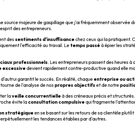
ne source majeure de gaspillage que j'ai fréquemment observée 
d'esprit des entrepreneurs.
ment des
sentiments d'insuffisance
chez ceux qui la pratiquent.
quement l'efficacité au travail. Le
temps passé
à épier les strat
ciaux professionnels
. Les entrepreneurs passent des heures à a
le excessive
devient rapidement contre-productive quand elle mono
d'autrui garantit le succès. En réalité, chaque
entreprise ou act
étourne de l'analyse de nos
propres objectifs
et de notre
posit
ter la
veille concurrentielle
à des créneaux précis et structurés
roche évite la
consultation compulsive
qui fragmente l'attention
ion stratégique
en se basant sur les retours de sa clientèle plutôt
perpétuellement les tendances établies par d'autres.