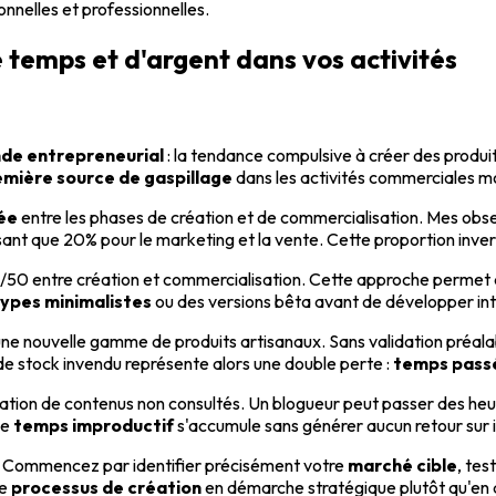
onnelles et professionnelles.
e temps et d'argent dans vos activités
de entrepreneurial
: la tendance compulsive à créer des produit
emière source de gaspillage
dans les activités commerciales 
rée
entre les phases de création et de commercialisation. Mes ob
ssant que 20% pour le marketing et la vente. Cette proportion inver
50/50 entre création et commercialisation. Cette approche permet
ypes minimalistes
ou des versions bêta avant de développer int
e nouvelle gamme de produits artisanaux. Sans validation préalabl
de stock invendu représente alors une double perte :
temps pass
tion de contenus non consultés. Un blogueur peut passer des heures
Le
temps improductif
s'accumule sans générer aucun retour sur 
e. Commencez par identifier précisément votre
marché cible
, tes
le
processus de création
en démarche stratégique plutôt qu'en ac