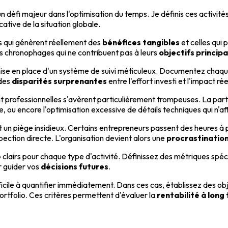
un défi majeur dans l'optimisation du temps. Je définis ces activ
ative de la situation globale.
ités qui génèrent réellement des
bénéfices tangibles
et celles qui
s chronophages qui ne contribuent pas à leurs
objectifs princip
ise en place d'un système de suivi méticuleux. Documentez chaqu
 des
disparités surprenantes
entre l'effort investi et l'impact rée
professionnelles s'avèrent particulièrement trompeuses. La part
 ou encore l'optimisation excessive de détails techniques qui n'aff
un piège insidieux. Certains entrepreneurs passent des heures à 
pection directe. L'organisation devient alors une
procrastinatio
e
clairs pour chaque type d'activité. Définissez des métriques spécif
r guider vos
décisions futures
.
fficile à quantifier immédiatement. Dans ces cas, établissez des ob
rtfolio. Ces critères permettent d'évaluer la
rentabilité à long