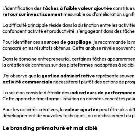
L'identification des
tâches à faible valeur ajoutée
constitue 
retour sur investissement
mesurable ou d'amélioration signific
La difficulté principale réside dans la distinction entre les activ
confondent activité et productivité, s'engageant dans des tâche
Pour identifier ces
sources de gaspillage
, je recommande la m
consacré et les résultats obtenus. Cette analyse révèle souvent
Dans le domaine entrepreneurial, certaines tâches apparemment 
la création de contenus sur des plateformes inadaptées à sa cible,
J'ai observé que la
gestion administrative
représente souvent 
activité commerciale
nécessiterait plutôt des actions de pros
La solution consiste à établir des
indicateurs de performanc
Cette approche transforme l'intuition en données concrètes pou
Pour les activités créatives, la
valeur ajoutée
peut être plus di
développement de nouvelles techniques, ou enrichissement du po
Le branding prématuré et mal ciblé