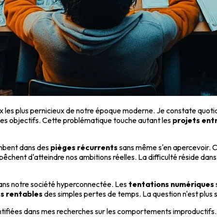
ux les plus pernicieux de notre époque moderne. Je constate quo
bles objectifs. Cette problématique touche autant les
projets ent
mbent dans des
pièges récurrents
sans même s'en apercevoir. Ce
êchent d'atteindre nos ambitions réelles. La difficulté réside dans 
dans notre société hyperconnectée. Les
tentations numériques
s rentables
des simples pertes de temps. La question n'est plus s
entifiées dans mes recherches sur les comportements improductif