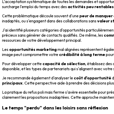
L'acceptation systématique de toutes les demandes et opportun
surcharge l'emploi du temps avec des
activités peu rentables
Cette problématique découle souvent d'une
peur de manquer
inadaptés, ou s'engagent dans des collaborations sans
valeur s
J'ai identifié plusieurs catégories d'opportunités particulièrem
précieux sans générer de contacts qualifiés. De même, les
comm
ressources de votre développement principal.
Les
opportunités marketing
mal alignées représentent égalem
image peut compromettre votre
crédibilité à long terme
pour
Pour développer cette
capacité de sélection
, établissez des
disponible, et les types de partenariats qui s'alignent avec votre 
Je recommande également d'analyser le
coût d'opportunité
d
principaux
. Cette perspective aide à prendre des décisions plus r
La pratique du refus poli mais ferme s'avère essentielle pour pr
clairement les propositions inadaptées. Cette approche maintien
Le temps "perdu" dans les loisirs sans réflexion