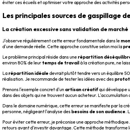
éviter ces écueils et optimiser votre approche des activités pers
Les principales sources de gaspillage d
La création excessive sans validation de marché
J'observe régulièrement cette erreur fondamentale dans le
mon
d'une demande réelle. Cette approche constitue selon moi la
pr
Le problème principal réside dans une
répartition déséquilib
environ 80% de leur
temps de travail
à la création pure, ne lai
La
répartition idéale
devrait plutôt tendre vers un équilibre 
réalisation. Je recommande de tester les idées avec des
protot
Prenons l'exemple concret d'un
artisan créatif
qui développe un
dans des objets qui ne trouvent aucun acheteur. L'accumulation 
Dans le domaine numérique, cette erreur se manifeste par la créa
personne, négligeant l'analyse des
besoins de son audience
. 
Pour éviter cette erreur, je préconise une approche méthodiqu
retours avant d'investir davantage. Cette méthode transforme 