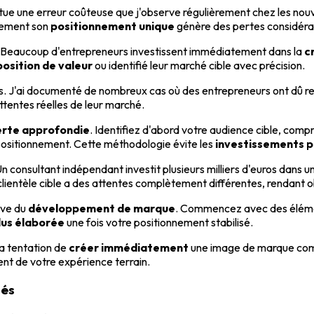
tue une erreur coûteuse que j'observe régulièrement chez les nouv
irement son
positionnement unique
génère des pertes considéra
és. Beaucoup d'entrepreneurs investissent immédiatement dans la
c
osition de valeur
ou identifié leur marché cible avec précision.
s. J'ai documenté de nombreux cas où des entrepreneurs ont dû 
ttentes réelles de leur marché.
rte approfondie
. Identifiez d'abord votre audience cible, comp
e positionnement. Cette méthodologie évite les
investissements 
 consultant indépendant investit plusieurs milliers d'euros dans 
 clientèle cible a des attentes complètement différentes, rendant 
ive du
développement de marque
. Commencez avec des élémen
lus élaborée
une fois votre positionnement stabilisé.
la tentation de
créer immédiatement
une image de marque comp
ment de votre expérience terrain.
tés