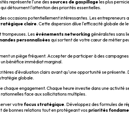
ités représente l'une des
sources de gaspillage
les plus pernic
qui détournent l'attention des priorités essentielles.
des occasions potentiellement intéressantes. Les entrepreneurs 
tratégique claire
. Cette dispersion dilue l'efficacité globale de le
ent trompeuses. Les
événements networking
généralistes sans l
andes personnalisées
qui sortent de votre cœur de métier pe
ent un piège fréquent. Accepter de participer à des campagnes pu
 un bénéfice immédiat marginal.
 critères d'évaluation clairs avant qu'une opportunité se présente.
stratégie globale.
e chaque engagement. Chaque heure investie dans une activité s
ationnelles face aux sollicitations multiples.
éserver votre
focus stratégique
. Développez des formules de ré
t de bonnes relations tout en protégeant vos
priorités fondame