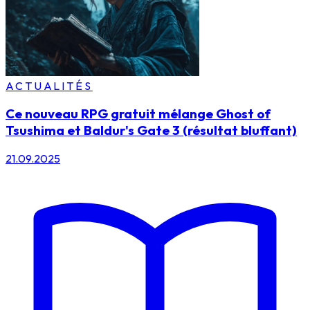
ACTUALITÉS
Ce nouveau RPG gratuit mélange Ghost of
Tsushima et Baldur's Gate 3 (résultat bluffant)
21.09.2025