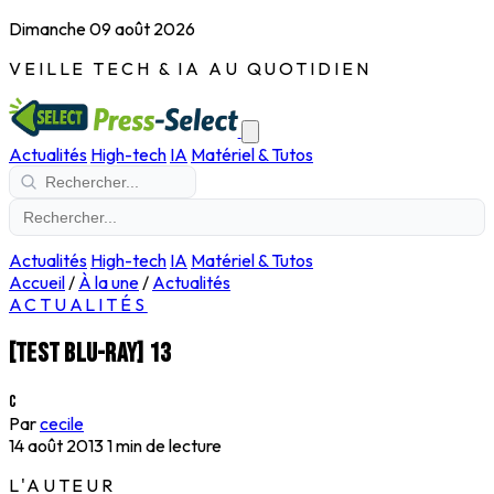
Dimanche 09 août 2026
VEILLE TECH & IA AU QUOTIDIEN
Actualités
High-tech
IA
Matériel & Tutos
Actualités
High-tech
IA
Matériel & Tutos
Accueil
/
À la une
/
Actualités
ACTUALITÉS
[Test blu-ray] 13
C
Par
cecile
14 août 2013
1 min de lecture
L'AUTEUR