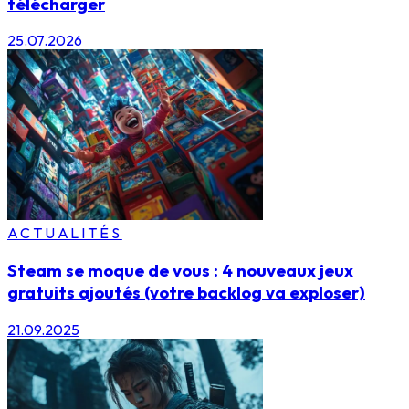
télécharger
25.07.2026
ACTUALITÉS
Steam se moque de vous : 4 nouveaux jeux
gratuits ajoutés (votre backlog va exploser)
21.09.2025