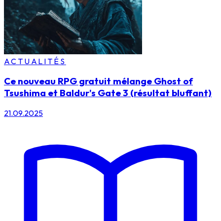
ACTUALITÉS
Ce nouveau RPG gratuit mélange Ghost of
Tsushima et Baldur's Gate 3 (résultat bluffant)
21.09.2025