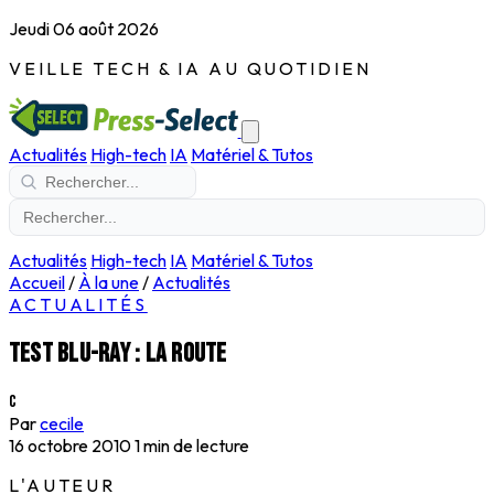
Jeudi 06 août 2026
VEILLE TECH & IA AU QUOTIDIEN
Actualités
High-tech
IA
Matériel & Tutos
Actualités
High-tech
IA
Matériel & Tutos
Accueil
/
À la une
/
Actualités
ACTUALITÉS
Test blu-ray : La route
C
Par
cecile
16 octobre 2010
1 min de lecture
L'AUTEUR