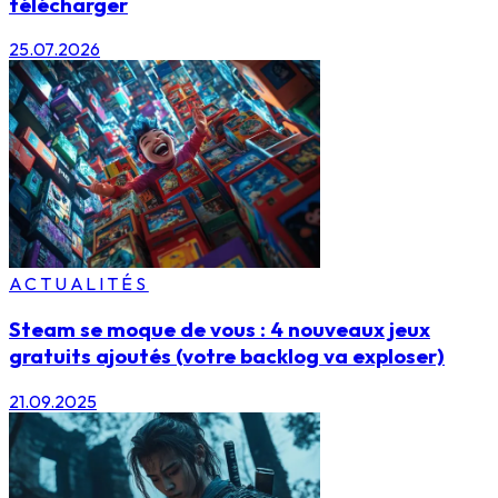
télécharger
25.07.2026
ACTUALITÉS
Steam se moque de vous : 4 nouveaux jeux
gratuits ajoutés (votre backlog va exploser)
21.09.2025