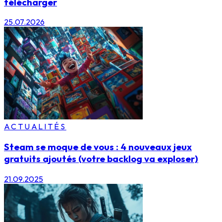
télécharger
25.07.2026
ACTUALITÉS
Steam se moque de vous : 4 nouveaux jeux
gratuits ajoutés (votre backlog va exploser)
21.09.2025