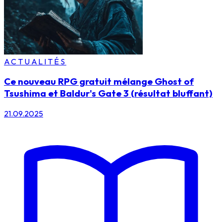
ACTUALITÉS
Ce nouveau RPG gratuit mélange Ghost of
Tsushima et Baldur's Gate 3 (résultat bluffant)
21.09.2025