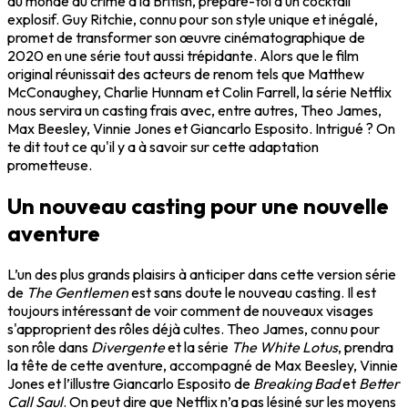
du monde du crime à la British, prépare-toi à un cocktail
explosif. Guy Ritchie, connu pour son style unique et inégalé,
promet de transformer son œuvre cinématographique de
2020 en une série tout aussi trépidante. Alors que le film
original réunissait des acteurs de renom tels que Matthew
McConaughey, Charlie Hunnam et Colin Farrell, la série Netflix
nous servira un casting frais avec, entre autres, Theo James,
Max Beesley, Vinnie Jones et Giancarlo Esposito. Intrigué ? On
te dit tout ce qu'il y a à savoir sur cette adaptation
prometteuse.
Un nouveau casting pour une nouvelle
aventure
L’un des plus grands plaisirs à anticiper dans cette version série
de
The Gentlemen
est sans doute le nouveau casting. Il est
toujours intéressant de voir comment de nouveaux visages
s'approprient des rôles déjà cultes. Theo James, connu pour
son rôle dans
Divergente
et la série
The White Lotus
, prendra
la tête de cette aventure, accompagné de Max Beesley, Vinnie
Jones et l’illustre Giancarlo Esposito de
Breaking Bad
et
Better
Call Saul
. On peut dire que Netflix n’a pas lésiné sur les moyens