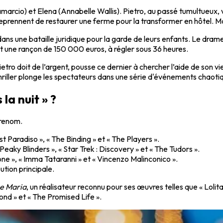
camarcio) et Elena (Annabelle Wallis). Pietro, au passé tumultueux,
reprennent de restaurer une ferme pour la transformer en hôtel. Ma
dans une bataille juridique pour la garde de leurs enfants. Le dram
t une rançon de 150 000 euros, à régler sous 36 heures.
tro doit de l’argent, pousse ce dernier à chercher l’aide de son vi
riller plonge les spectateurs dans une série d'événements chaotiq
la nuit » ?
 renom.
t Paradiso », « The Binding » et « The Players ».
eaky Blinders », « Star Trek : Discovery » et « The Tudors ».
ne », « Imma Tataranni » et « Vincenzo Malinconico ».
ution principale.
e Maria
, un réalisateur reconnu pour ses œuvres telles que « Lolit
nd » et « The Promised Life ».