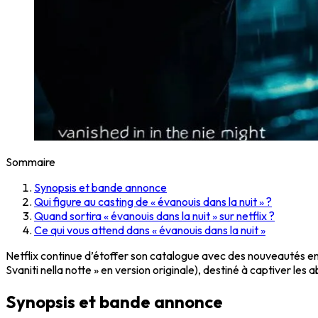
Sommaire
Synopsis et bande annonce
Qui figure au casting de « évanouis dans la nuit » ?
Quand sortira « évanouis dans la nuit » sur netflix ?
Ce qui vous attend dans « évanouis dans la nuit »
Netflix continue d’étoffer son catalogue avec des nouveautés e
Svaniti nella notte » en version originale), destiné à captiver les
Synopsis et bande annonce