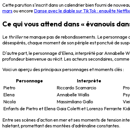
Cette parution s'inscrit dans un calendrier bien fourni de nouvea
mars
ou encore
Danse avec le diable sur TikTok : enquête Netfli
Ce qui vous attend dans « évanouis dans 
Le
thriller
ne manque pas de rebondissements. Le personnage de Pi
désespérés, chaque moment de son périple est ponctué de susp
D'autre part, le personnage d’Elena, interprété par Annabelle Wa
profondeur bienvenue au récit. Les acteurs secondaires, comme N
Voici un aperçu des principaux personnages et moments clés :
Personnage
Interprète
Pietro
Riccardo Scamarcio
Pro
Elena
Annabelle Wallis
Psy
Nicola
Massimiliano Gallo
Vie
Enfants de Pietro et Elena
Gaia Coletti et Lorenzo Ferrante
Kid
Entre ses scènes d'action en mer et ses moments de tension inte
haletant, promettant des montées d’adrénaline constantes.