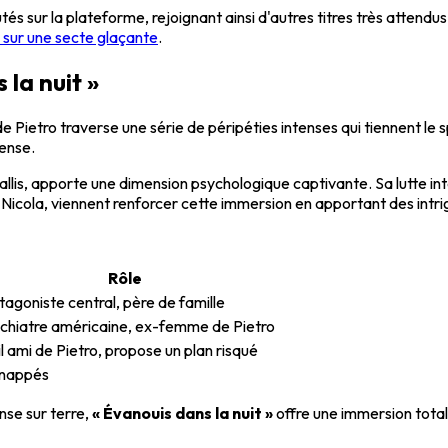
utés sur la plateforme, rejoignant ainsi d'autres titres très atten
x sur une secte glaçante
.
la nuit »
etro traverse une série de péripéties intenses qui tiennent le sp
ense.
llis, apporte une dimension psychologique captivante. Sa lutte in
icola, viennent renforcer cette immersion en apportant des intri
Rôle
tagoniste central, père de famille
chiatre américaine, ex-femme de Pietro
il ami de Pietro, propose un plan risqué
nappés
nse sur terre,
« Évanouis dans la nuit »
offre une immersion total