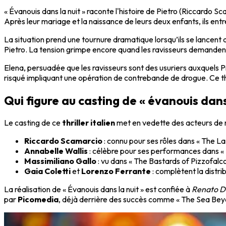
« Évanouis dans la nuit » raconte l'histoire de Pietro (Riccardo S
Après leur mariage et la naissance de leurs deux enfants, ils ent
La situation prend une tournure dramatique lorsqu’ils se lancent 
Pietro. La tension grimpe encore quand les ravisseurs demanden
Elena, persuadée que les ravisseurs sont des usuriers auxquels Pie
risqué impliquant une opération de contrebande de drogue. Ce th
Qui figure au casting de « évanouis dans 
Le casting de ce
thriller italien
met en vedette des acteurs de
Riccardo Scamarcio
: connu pour ses rôles dans « The Las
Annabelle Wallis
: célèbre pour ses performances dans « P
Massimiliano Gallo
: vu dans « The Bastards of Pizzofalco
Gaia Coletti
et
Lorenzo Ferrante
: complètent la distrib
La réalisation de « Évanouis dans la nuit » est confiée à
Renato D
par
Picomedia
, déjà derrière des succès comme « The Sea Beyo