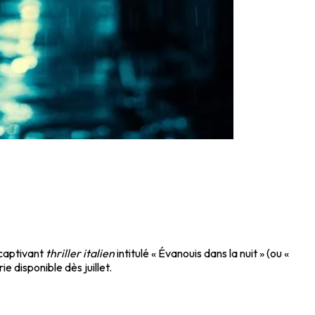
 captivant
thriller italien
intitulé « Évanouis dans la nuit » (ou «
e disponible dès juillet.