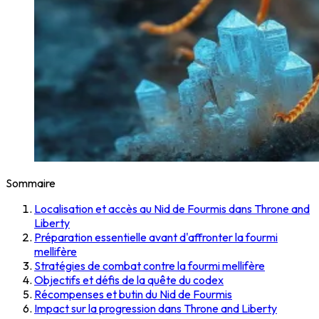
Sommaire
Localisation et accès au Nid de Fourmis dans Throne and
Liberty
Préparation essentielle avant d'affronter la fourmi
mellifère
Stratégies de combat contre la fourmi mellifère
Objectifs et défis de la quête du codex
Récompenses et butin du Nid de Fourmis
Impact sur la progression dans Throne and Liberty