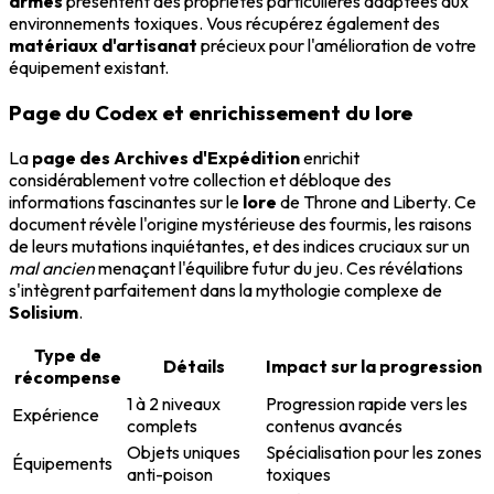
armes
présentent des propriétés particulières adaptées aux
environnements toxiques. Vous récupérez également des
matériaux d'artisanat
précieux pour l'amélioration de votre
équipement existant.
Page du Codex et enrichissement du lore
La
page des Archives d'Expédition
enrichit
considérablement votre collection et débloque des
informations fascinantes sur le
lore
de Throne and Liberty. Ce
document révèle l'origine mystérieuse des fourmis, les raisons
de leurs mutations inquiétantes, et des indices cruciaux sur un
mal ancien
menaçant l'équilibre futur du jeu. Ces révélations
s'intègrent parfaitement dans la mythologie complexe de
Solisium
.
Type de
Détails
Impact sur la progression
récompense
1 à 2 niveaux
Progression rapide vers les
Expérience
complets
contenus avancés
Objets uniques
Spécialisation pour les zones
Équipements
anti-poison
toxiques