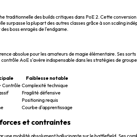
 traditionnelle des builds critiques dans PoE 2. Cette conversion
 elle surpasse la plupart des autres classes grâce à son scaling in
t des boss enragés de l'endgame.
érence absolue pour les amateurs de magie élémentaire. Ses sort
e de contrôle AoE s'avère indispensable dans les stratégies de gro
cipale
Faiblesse notable
 Contrôle
Complexité technique
ssif
Fragilité défensive
Positioning requis
me
Courbe d'apprentissage
 forces et contraintes
 une mobilité absolument hallucinante sur le battlefield. Ses c