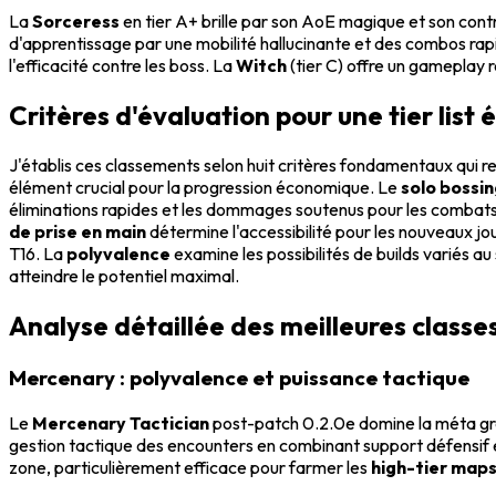
La
Sorceress
en tier A+ brille par son AoE magique et son con
d'apprentissage par une mobilité hallucinante et des combos rap
l'efficacité contre les boss. La
Witch
(tier C) offre un gameplay r
Critères d'évaluation pour une tier list 
J'établis ces classements selon huit critères fondamentaux qui r
élément crucial pour la progression économique. Le
solo bossi
éliminations rapides et les dommages soutenus pour les combat
de prise en main
détermine l'accessibilité pour les nouveaux jo
T16. La
polyvalence
examine les possibilités de builds variés au
atteindre le potentiel maximal.
Analyse détaillée des meilleures classes
Mercenary : polyvalence et puissance tactique
Le
Mercenary Tactician
post-patch 0.2.0e domine la méta grâ
gestion tactique des encounters en combinant support défensif 
zone, particulièrement efficace pour farmer les
high-tier map