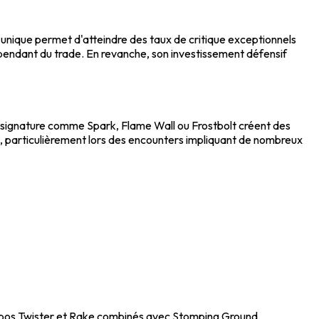
 unique permet d'atteindre des taux de critique exceptionnels
dépendant du trade. En revanche, son investissement défensif
s signature comme Spark, Flame Wall ou Frostbolt créent des
upe, particulièrement lors des encounters impliquant de nombreux
ombos Twister et Rake combinés avec Stomping Ground