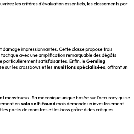
irez les critères d'évaluation essentiels, les classements par
st damage impressionnantes. Cette classe propose trois
 tactique avec une amplification remarquable des dégâts
 particulièrement satisfaisantes. Enfin, le
Gemling
e sur les crossbows et les
munitions spécialisées
, offrant un
t monstrueux. Sa mécanique unique basée sur l'accuracy qui se
ièrement en
solo self-found
mais demande un investissement
 les packs de monstres et les boss grâce à des critiques