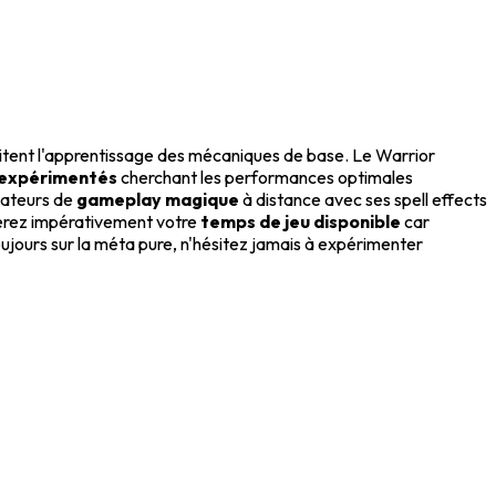
litent l'apprentissage des mécaniques de base. Le Warrior
 expérimentés
cherchant les performances optimales
mateurs de
gameplay magique
à distance avec ses spell effects
dérez impérativement votre
temps de jeu disponible
car
oujours sur la méta pure, n'hésitez jamais à expérimenter