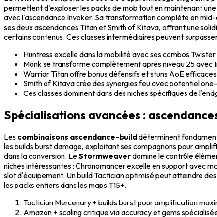
permettent d'exploser les packs de mob tout en maintenant une 
avec l'ascendance Invoker. Sa transformation complète en mid-en
ses deux ascendances Titan et Smith of Kitava, offrant une solid
certains contenus. Ces classes intermédiaires peuvent surpasser 
Huntress excelle dans la mobilité avec ses combos Twister
Monk se transforme complètement après niveau 25 avec 
Warrior Titan offre bonus défensifs et stuns AoE efficaces
Smith of Kitava crée des synergies feu avec potentiel one
Ces classes dominent dans des niches spécifiques de l'en
Spécialisations avancées : ascendances
Les
combinaisons ascendance-build
déterminent fondamenta
les builds burst damage, exploitant ses compagnons pour amplif
dans la conversion. Le
Stormweaver
domine le contrôle élémen
niches intéressantes : Chronomancer excelle en support avec ma
slot d'équipement. Un build Tactician optimisé peut atteindre d
les packs entiers dans les maps T15+.
Tactician Mercenary + builds burst pour amplification max
Amazon + scaling critique via accuracy et gems spécialisé