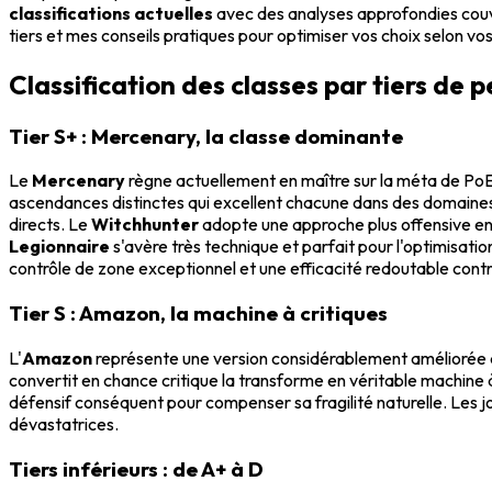
classifications actuelles
avec des analyses approfondies couvr
tiers et mes conseils pratiques pour optimiser vos choix selon vo
Classification des classes par tiers de
Tier S+ : Mercenary, la classe dominante
Le
Mercenary
règne actuellement en maître sur la méta de PoE
ascendances distinctes qui excellent chacune dans des domaines
directs. Le
Witchhunter
adopte une approche plus offensive en f
Legionnaire
s'avère très technique et parfait pour l'optimisat
contrôle de zone exceptionnel et une efficacité redoutable contr
Tier S : Amazon, la machine à critiques
L'
Amazon
représente une version considérablement améliorée 
convertit en chance critique la transforme en véritable machine à
défensif conséquent pour compenser sa fragilité naturelle. Les 
dévastatrices.
Tiers inférieurs : de A+ à D