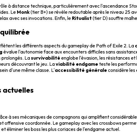
trôle à distance technique, particulièrement avec l'ascendance S
ides. Le
Monk
(tier B+) se révèle redoutable après le niveau 25 av
elax avec ses invocations. Enfin, le
Ritualist
(tier D) souffre mal
équilibrée
eflètent les différents aspects du gameplay de Path of Exile 2. La
ng
évalue l'autonomie face aux encounters difficiles sans assistanc
s prolongés. La
survivabilité
englobe l'évasion, les résistances e
ueurs découvrant le jeu. La
viabilité endgame
teste les performa
 sein d'une même classe. L'
accessibilité générale
considère les
 actuelles
ce à ses mécaniques de compagnons qui amplifient considérablem
et offensive coordonnée. Le gameplay avec les crossbows permet u
s
et éliminer les boss les plus coriaces de l'endgame actuel.