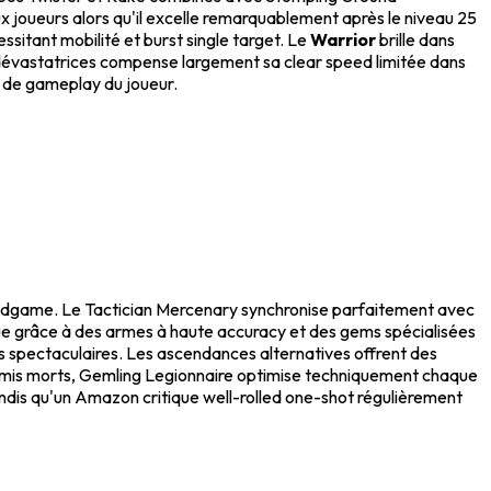
 joueurs alors qu'il excelle remarquablement après le niveau 25
itant mobilité et burst single target. Le
Warrior
brille dans
s dévastatrices compense largement sa clear speed limitée dans
s de gameplay du joueur.
game. Le Tactician Mercenary synchronise parfaitement avec
que grâce à des armes à haute accuracy et des gems spécialisées
s spectaculaires. Les ascendances alternatives offrent des
nemis morts, Gemling Legionnaire optimise techniquement chaque
andis qu'un Amazon critique well-rolled one-shot régulièrement