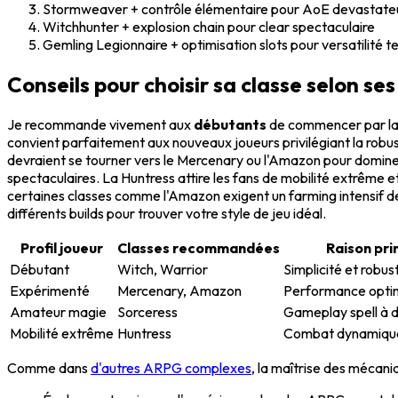
Stormweaver + contrôle élémentaire pour AoE devastate
Witchhunter + explosion chain pour clear spectaculaire
Gemling Legionnaire + optimisation slots pour versatilité t
Conseils pour choisir sa classe selon ses
Je recommande vivement aux
débutants
de commencer par la W
convient parfaitement aux nouveaux joueurs privilégiant la robu
devraient se tourner vers le Mercenary ou l'Amazon pour domine
spectaculaires. La Huntress attire les fans de mobilité extrêm
certaines classes comme l'Amazon exigent un farming intensif de 
différents builds pour trouver votre style de jeu idéal.
Profil joueur
Classes recommandées
Raison pri
Débutant
Witch, Warrior
Simplicité et robu
Expérimenté
Mercenary, Amazon
Performance opt
Amateur magie
Sorceress
Gameplay spell à 
Mobilité extrême
Huntress
Combat dynamique
Comme dans
d'autres ARPG complexes
, la maîtrise des mécan