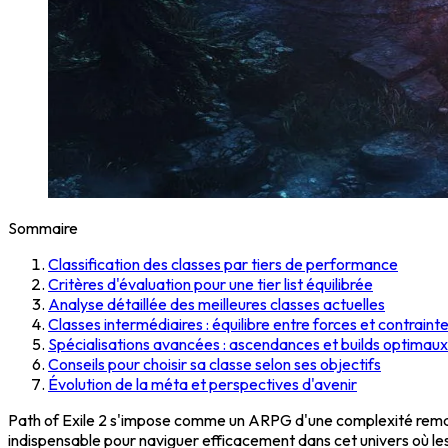
Sommaire
Classification des classes par tiers de performance
Critères d'évaluation pour une tier list équilibrée
Analyse détaillée des meilleures classes actuelles
Classes intermédiaires : équilibre entre forces et contraint
Spécialisations avancées : ascendances et builds optimaux
Conseils pour choisir sa classe selon ses objectifs
Évolution de la méta et perspectives d'avenir
Path of Exile 2 s'impose comme un ARPG d'une complexité remar
indispensable pour naviguer efficacement dans cet univers où l