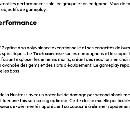
ant les performances solo, en groupe et en endgame. Vous découvr
s objectifs de gameplay.
 performance
 2 grâce à sa polyvalence exceptionnelle et ses capacités de bur
 spécifiques. Le
Tactician
mise sur les compagnons et le support
aisant exploser les ennemis morts, créant des réactions en chaîne
ion avancée des gems et des slots d'équipement. Le gameplay repos
e les boss.
de la Huntress avec un potentiel de damage per second absolumen
 tuer une fois son scaling optimisé. Cette classe excelle particul
joueurs expérimentés apprécient sa capacité à éliminer rapidement