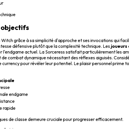
ur
echnique
 objectifs
itch grâce à sa simplicité d'approche et ses invocations qui faci
stesse défensive plutôt que la complexité technique. Les
joueurs
r l'endgame actuel. La Sorceress satisfait particulièrement les a
e et de combat dynamique nécessitant des réflexes aiguisés. Consi
currency pour révéler leur potentiel. Le plaisir personnel prime t
ncipale
stesse
imale endgame
distance
 rapide
iques de classe demeure cruciale pour progresser efficacement.