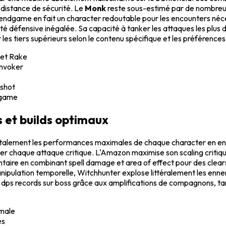
distance de sécurité. Le
Monk
reste sous-estimé par de nombreux
dgame en fait un character redoutable pour les encounters nécess
ité défensive inégalée. Sa capacité à tanker les attaques les plu
les tiers supérieurs selon le contenu spécifique et les préférence
 et Rake
Invoker
-shot
dgame
 et builds optimaux
lement les performances maximales de chaque character en end
ier chaque attaque critique. L'Amazon maximise son scaling criti
taire en combinant spell damage et area of effect pour des clear
nipulation temporelle, Witchhunter explose littéralement les en
es dps records sur boss grâce aux amplifications de compagnons, t
imale
es