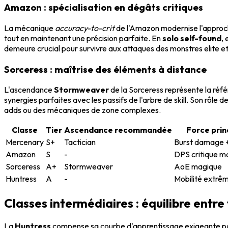
Amazon : spécialisation en dégâts critiques
La mécanique
accuracy-to-crit
de l'Amazon modernise l'approche
tout en maintenant une précision parfaite. En
solo self-found
,
demeure crucial pour survivre aux attaques des monstres elite e
Sorceress : maîtrise des éléments à distance
L'ascendance
Stormweaver
de la Sorceress représente la réf
synergies parfaites avec les passifs de l'arbre de skill. Son rôl
adds ou des mécaniques de zone complexes.
Classe
Tier
Ascendance recommandée
Force prin
Mercenary
S+
Tactician
Burst damage +
Amazon
S
-
DPS critique ma
Sorceress
A+
Stormweaver
AoE magique
Huntress
A
-
Mobilité extrê
Classes intermédiaires : équilibre entre
La
Huntress
compense sa courbe d'apprentissage exigeante par