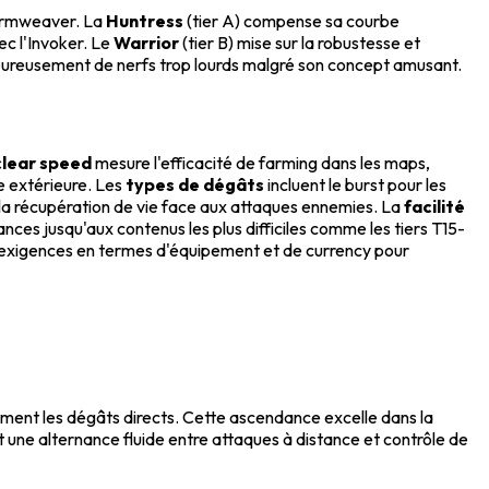
tormweaver. La
Huntress
(tier A) compense sa courbe
ec l'Invoker. Le
Warrior
(tier B) mise sur la robustesse et
heureusement de nerfs trop lourds malgré son concept amusant.
clear speed
mesure l'efficacité de farming dans les maps,
e extérieure. Les
types de dégâts
incluent le burst pour les
t la récupération de vie face aux attaques ennemies. La
facilité
nces jusqu'aux contenus les plus difficiles comme les tiers T15-
 exigences en termes d'équipement et de currency pour
ent les dégâts directs. Cette ascendance excelle dans la
ne alternance fluide entre attaques à distance et contrôle de