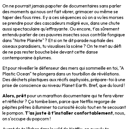
On ne pourrait jamais papoter de documentaires sans parler
des moments qui nous ont fait vibrer, grimacer ou même se
taper des fous rires. Il y a ces séquences où on a vu les morses
se prendre pour des cascadeurs malgré eux, dans une chute
aussi spectaculaire qu'effrayante. Ou encore, t'as sûrement
entendu parler de ces pauvres insectes sous contrôle fongique
dans "Notre Planète" ? Et si on te dit parade nuptiale des
oiseaux paradisiers, tu visualises la scène ? On te met au défi
de ne pas rester bouche bée devant cette danse
contemporaine à plumes.
Et pour réveiller le défenseur des mers qui sommeille en toi, "A
Plastic Ocean" te plongera dans un tourbillon de révélations.
Des déchets plastiques aux récifs asphyxiés, prépare-toi à une
prise de conscience au niveau Planet Earth. Bref, que du lourd !
Alors, prêt
pour un marathon documentaire qui te fera vibrer
et réfléchir ? Ça tombe bien, parce que Netflix regorge de
pépites prêtes à illuminer ta curiosité écolo tout en te secouant
le pompon.
T'as juste à t'installer confortablement
, nous,
on s'occupe du popcorn !