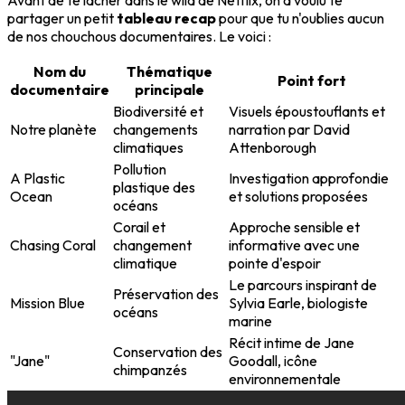
Avant de te lâcher dans le wild de Netflix, on a voulu te
partager un petit
tableau recap
pour que tu n'oublies aucun
de nos chouchous documentaires. Le voici :
Nom du
Thématique
Point fort
documentaire
principale
Biodiversité et
Visuels époustouflants et
Notre planète
changements
narration par David
climatiques
Attenborough
Pollution
A Plastic
Investigation approfondie
plastique des
Ocean
et solutions proposées
océans
Corail et
Approche sensible et
Chasing Coral
changement
informative avec une
climatique
pointe d'espoir
Le parcours inspirant de
Préservation des
Mission Blue
Sylvia Earle, biologiste
océans
marine
Récit intime de Jane
Conservation des
"Jane"
Goodall, icône
chimpanzés
environnementale