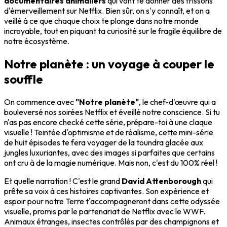
documentaires animaliers
qui vont te donner des frissons
d'émerveillement sur Netflix. Bien sûr, on s'y connaît, et on a
veillé à ce que chaque choix te plonge dans notre monde
incroyable, tout en piquant ta curiosité sur le fragile équilibre de
notre écosystème.
Notre planète : un voyage à couper le
souffle
On commence avec
"Notre planète"
, le chef-d'œuvre qui a
bouleversé nos soirées Netflix et éveillé notre conscience. Si tu
n'as pas encore checké cette série, prépare-toi à une claque
visuelle ! Teintée d'optimisme et de réalisme, cette mini-série
de huit épisodes te fera voyager de la toundra glacée aux
jungles luxuriantes, avec des images si parfaites que certains
ont cru à de la magie numérique. Mais non, c'est du 100% réel !
Et quelle narration ! C'est le grand
David Attenborough
qui
prête sa voix à ces histoires captivantes. Son expérience et
espoir pour notre Terre t'accompagneront dans cette odyssée
visuelle, promis par le partenariat de Netflix avec le WWF.
Animaux étranges, insectes contrôlés par des champignons et